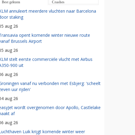
Best gelezen
Crashes
KLM annuleert meerdere vluchten naar Barcelona
door staking
05 aug 26
Transavia opent komende winter nieuwe route
vanaf Brussels Airport
05 aug 26
KLM stelt eerste commerciële vlucht met Airbus
A350-900 uit
06 aug 26
Groningen vanaf nu verbonden met Esbjerg: 'scheelt
zeven uur rijden'
04 aug 26
easyJet wordt overgenomen door Apollo, Castlelake
haakt af
06 aug 26
Luchthaven Luik krijgt komende winter weer