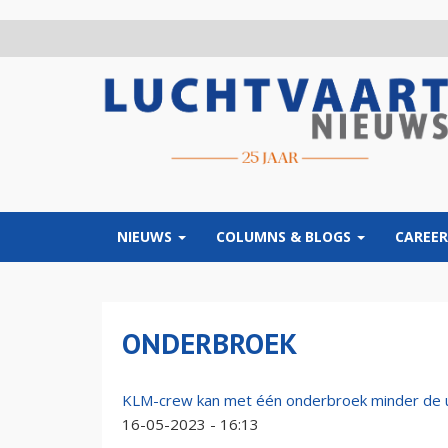
Overslaan
en
naar
de
inhoud
gaan
NIEUWS
COLUMNS & BLOGS
CAREER
ONDERBROEK
KLM-crew kan met één onderbroek minder de u
16-05-2023 - 16:13