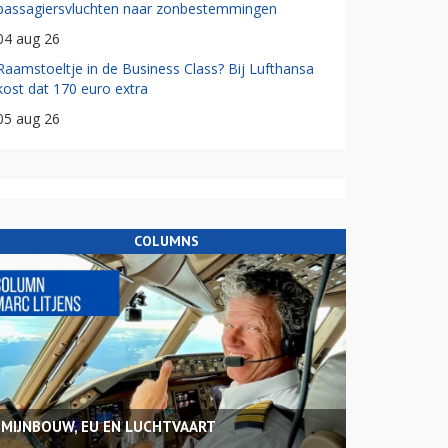
passagiersvluchten naar zonbestemmingen
04 aug 26
Raamstoeltje in de Business Class? Bij Lufthansa
kost dat 170 euro extra
05 aug 26
COLUMNS
MIJNBOUW, EU EN LUCHTVAART