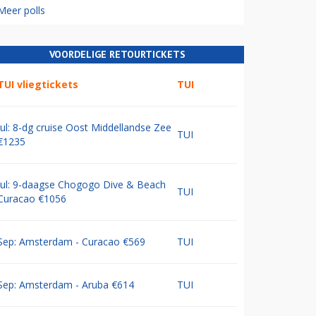
Meer polls
VOORDELIGE RETOURTICKETS
TUI vliegtickets
TUI
Jul: 8-dg cruise Oost Middellandse Zee
TUI
€1235
Jul: 9-daagse Chogogo Dive & Beach
TUI
Curacao €1056
Sep: Amsterdam - Curacao €569
TUI
Sep: Amsterdam - Aruba €614
TUI