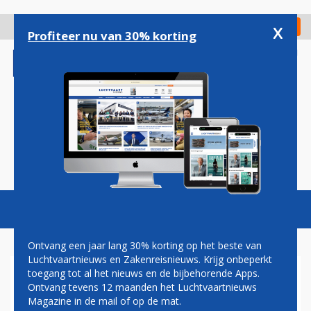
Overslaan
en
x
Digitaal Magazine
Registreer
Check in
naar
Profiteer nu van 30% korting
de
inhoud
gaan
Magazine
Podcasts
Vacatures
Toggl
naviga
Ontvang een jaar lang 30% korting op het beste van
Luchtvaartnieuws en Zakenreisnieuws. Krijg onbeperkt
toegang tot al het nieuws en de bijbehorende Apps.
KLM VOORZIET EMBRAER
Ontvang tevens 12 maanden het Luchtvaartnieuws
VAN REGENBOOGVLAGGETJES
Magazine in de mail of op de mat.