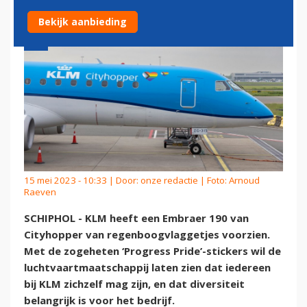
Bekijk aanbieding
15 mei 2023 - 10:33 | Door:
onze redactie
| Foto: Arnoud
Raeven
SCHIPHOL - KLM heeft een Embraer 190 van
Cityhopper van regenboogvlaggetjes voorzien.
Met de zogeheten ‘Progress Pride’-stickers wil de
luchtvaartmaatschappij laten zien dat iedereen
bij KLM zichzelf mag zijn, en dat diversiteit
belangrijk is voor het bedrijf.