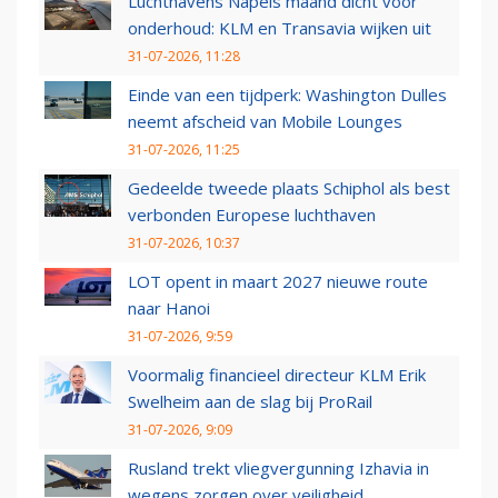
Luchthavens Napels maand dicht voor
onderhoud: KLM en Transavia wijken uit
31-07-2026, 11:28
Einde van een tijdperk: Washington Dulles
neemt afscheid van Mobile Lounges
31-07-2026, 11:25
Gedeelde tweede plaats Schiphol als best
verbonden Europese luchthaven
31-07-2026, 10:37
LOT opent in maart 2027 nieuwe route
naar Hanoi
31-07-2026, 9:59
Voormalig financieel directeur KLM Erik
Swelheim aan de slag bij ProRail
31-07-2026, 9:09
Rusland trekt vliegvergunning Izhavia in
wegens zorgen over veiligheid