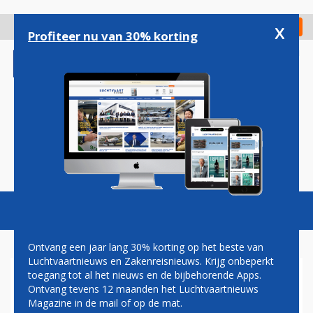
Overslaan
en
x
Digitaal Magazine
Registreer
Check in
naar
Profiteer nu van 30% korting
de
inhoud
gaan
Magazine
Podcasts
Vacatures
Toggl
naviga
Ontvang een jaar lang 30% korting op het beste van
Luchtvaartnieuws en Zakenreisnieuws. Krijg onbeperkt
toegang tot al het nieuws en de bijbehorende Apps.
ALITALIA-PILOTEN KUNNEN
Ontvang tevens 12 maanden het Luchtvaartnieuws
NAAR ITA, MAAR WEL VOOR
Magazine in de mail of op de mat.