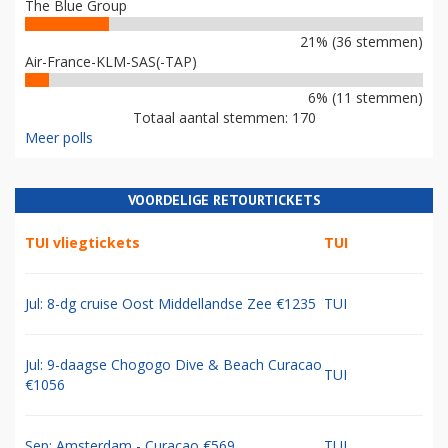
The Blue Group
21% (36 stemmen)
Air-France-KLM-SAS(-TAP)
6% (11 stemmen)
Totaal aantal stemmen: 170
Meer polls
VOORDELIGE RETOURTICKETS
TUI vliegtickets
TUI
Jul: 8-dg cruise Oost Middellandse Zee €1235
TUI
Jul: 9-daagse Chogogo Dive & Beach Curacao
TUI
€1056
Sep: Amsterdam - Curacao €569
TUI