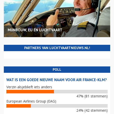
MIJNBOUW, EU EN LUCHTVAART
PARTNERS VAN LUCHTVAARTNIEUWS.NL!
POLL
WAT IS EEN GOEDE NIEUWE NAAM VOOR AIR FRANCE-KLM?
Verzin alsjeblieft iets anders
47% (81 stemmen)
European Airlines Group (EAG)
24% (42 stemmen)