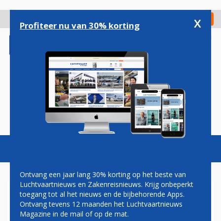
Overslaan
en
x
Digitaal Magazine
Registreer
Check in
naar
Profiteer nu van 30% korting
de
inhoud
gaan
Magazine
Podcasts
Vacatures
Toggl
naviga
Ontvang een jaar lang 30% korting op het beste van
Luchtvaartnieuws en Zakenreisnieuws. Krijg onbeperkt
toegang tot al het nieuws en de bijbehorende Apps.
EEN DAG NA A321NEO-
Ontvang tevens 12 maanden het Luchtvaartnieuws
ORDER PLAATST FLYDUBAI
Magazine in de mail of op de mat.