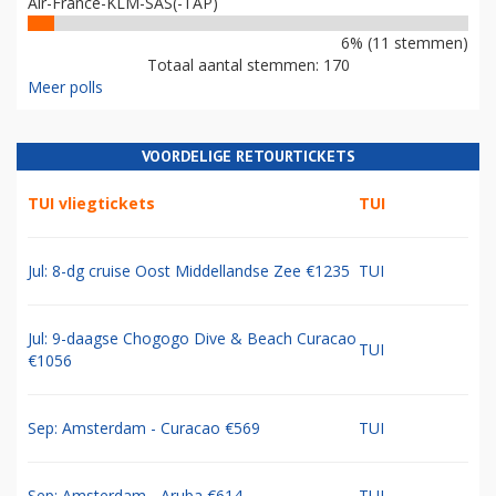
Air-France-KLM-SAS(-TAP)
6% (11 stemmen)
Totaal aantal stemmen: 170
Meer polls
VOORDELIGE RETOURTICKETS
TUI vliegtickets
TUI
Jul: 8-dg cruise Oost Middellandse Zee €1235
TUI
Jul: 9-daagse Chogogo Dive & Beach Curacao
TUI
€1056
Sep: Amsterdam - Curacao €569
TUI
Sep: Amsterdam - Aruba €614
TUI