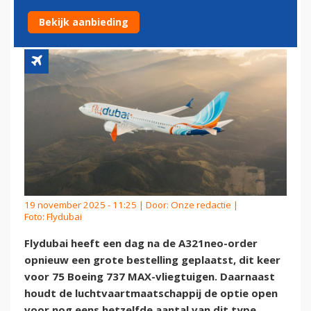
GROTE 737 MAX-BESTELLING
Bekijk aanbieding
19 november 2025 - 11:25 | Door:
Onze redactie
|
Foto: Flydubai
Flydubai heeft een dag na de A321neo-order
opnieuw een grote bestelling geplaatst, dit keer
voor 75 Boeing 737 MAX-vliegtuigen. Daarnaast
houdt de luchtvaartmaatschappij de optie open
voor nog eens hetzelfde aantal van dit type.