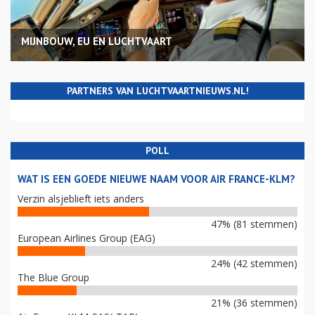
MIJNBOUW, EU EN LUCHTVAART
PARTNERS VAN LUCHTVAARTNIEUWS.NL!
POLL
WAT IS EEN GOEDE NIEUWE NAAM VOOR AIR FRANCE-KLM?
Verzin alsjeblieft iets anders
47% (81 stemmen)
European Airlines Group (EAG)
24% (42 stemmen)
The Blue Group
21% (36 stemmen)