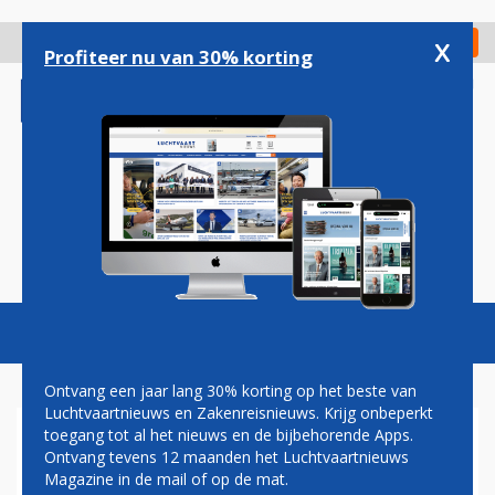
Overslaan
en
x
Digitaal Magazine
Registreer
Check in
naar
Profiteer nu van 30% korting
de
inhoud
gaan
Magazine
Podcasts
Vacatures
Toggl
naviga
Ontvang een jaar lang 30% korting op het beste van
Luchtvaartnieuws en Zakenreisnieuws. Krijg onbeperkt
toegang tot al het nieuws en de bijbehorende Apps.
EERSTE BOEING 747-400
Ontvang tevens 12 maanden het Luchtvaartnieuws
EXTENDED RANGE VOOR AIR
Magazine in de mail of op de mat.