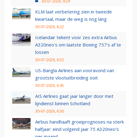
30-07-2026, 9:29
KLM laat verbetering zien in tweede
kwartaal, maar de weg is nog lang
30-07-2026, 8:22
Icelandair tekent voor zes extra Airbus
A320neo's om laatste Boeing 757's af te
lossen
30-07-2026, 6:52
US-Bangla Airlines aan vooravond van
grootste vlootuitbreiding ooit
30-07-2026, 6:45
AIS Airlines gaat jaar langer door met
lijndienst binnen Schotland
30-07-2026, 6:30
Airbus handhaaft groeiprognoses na sterk
halfjaar: eind volgend jaar 75 A320neo’s
per maand