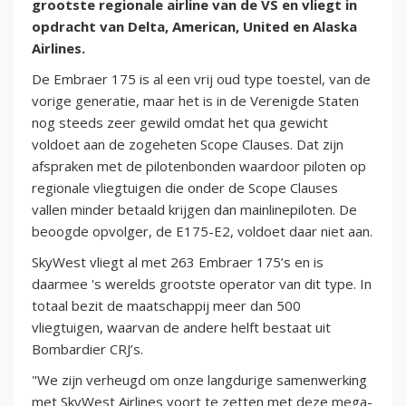
grootste regionale airline van de VS en vliegt in
opdracht van Delta, American, United en Alaska
Airlines.
De Embraer 175 is al een vrij oud type toestel, van de
vorige generatie, maar het is in de Verenigde Staten
nog steeds zeer gewild omdat het qua gewicht
voldoet aan de zogeheten Scope Clauses. Dat zijn
afspraken met de pilotenbonden waardoor piloten op
regionale vliegtuigen die onder de Scope Clauses
vallen minder betaald krijgen dan mainlinepiloten. De
beoogde opvolger, de E175-E2, voldoet daar niet aan.
SkyWest vliegt al met 263 Embraer 175’s en is
daarmee 's werelds grootste operator van dit type. In
totaal bezit de maatschappij meer dan 500
vliegtuigen, waarvan de andere helft bestaat uit
Bombardier CRJ’s.
"We zijn verheugd om onze langdurige samenwerking
met SkyWest Airlines voort te zetten met deze mega-