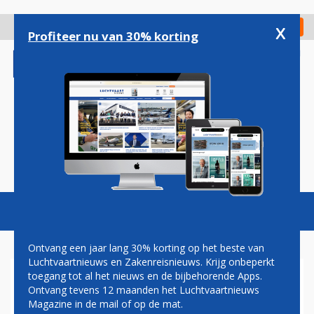
Overslaan
en
x
Digitaal Magazine
Registreer
Check in
naar
Profiteer nu van 30% korting
de
inhoud
gaan
Magazine
Podcasts
Vacatures
Toggl
naviga
Ontvang een jaar lang 30% korting op het beste van
Luchtvaartnieuws en Zakenreisnieuws. Krijg onbeperkt
toegang tot al het nieuws en de bijbehorende Apps.
EMBRAER ONTVANGT MEGA-
Ontvang tevens 12 maanden het Luchtvaartnieuws
ORDER UIT VERENIGDE
Magazine in de mail of op de mat.