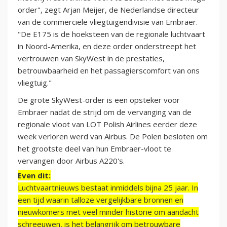
order", zegt Arjan Meijer, de Nederlandse directeur
van de commerciële vliegtuigendivisie van Embraer.
"De E175 is de hoeksteen van de regionale luchtvaart
in Noord-Amerika, en deze order onderstreept het
vertrouwen van SkyWest in de prestaties,
betrouwbaarheid en het passagierscomfort van ons
vliegtuig."
De grote SkyWest-order is een opsteker voor
Embraer nadat de strijd om de vervanging van de
regionale vloot van LOT Polish Airlines eerder deze
week verloren werd van Airbus. De Polen besloten om
het grootste deel van hun Embraer-vloot te
vervangen door Airbus A220's.
Even dit:
Luchtvaartnieuws bestaat inmiddels bijna 25 jaar. In
een tijd waarin talloze vergelijkbare bronnen en
nieuwkomers met veel minder historie om aandacht
schreeuwen, is het belangrijk om betrouwbare