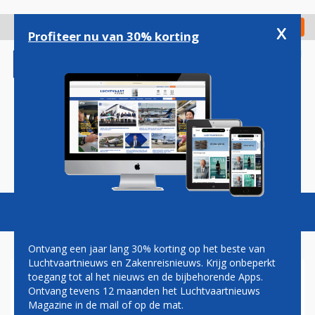
Overslaan
en
x
Digitaal Magazine
Registreer
Check in
naar
Profiteer nu van 30% korting
de
inhoud
gaan
Magazine
Podcasts
Vacatures
Toggl
naviga
Ontvang een jaar lang 30% korting op het beste van
Luchtvaartnieuws en Zakenreisnieuws. Krijg onbeperkt
toegang tot al het nieuws en de bijbehorende Apps.
SKYWEST AIRLINES
Ontvang tevens 12 maanden het Luchtvaartnieuws
Magazine in de mail of op de mat.