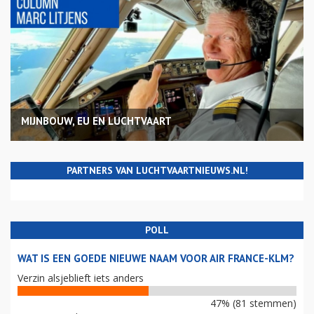
MIJNBOUW, EU EN LUCHTVAART
PARTNERS VAN LUCHTVAARTNIEUWS.NL!
POLL
WAT IS EEN GOEDE NIEUWE NAAM VOOR AIR FRANCE-KLM?
Verzin alsjeblieft iets anders
47% (81 stemmen)