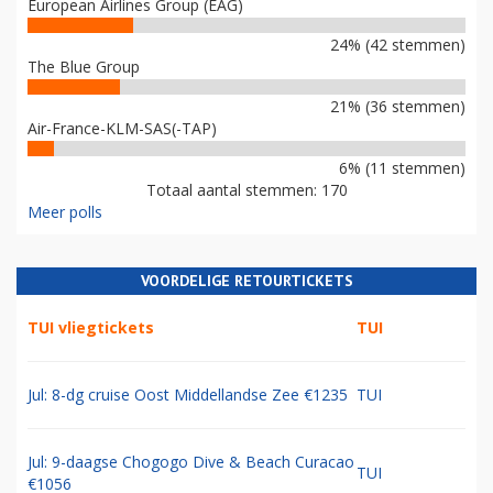
European Airlines Group (EAG)
24% (42 stemmen)
The Blue Group
21% (36 stemmen)
Air-France-KLM-SAS(-TAP)
6% (11 stemmen)
Totaal aantal stemmen: 170
Meer polls
VOORDELIGE RETOURTICKETS
TUI vliegtickets
TUI
Jul: 8-dg cruise Oost Middellandse Zee €1235
TUI
Jul: 9-daagse Chogogo Dive & Beach Curacao
TUI
€1056