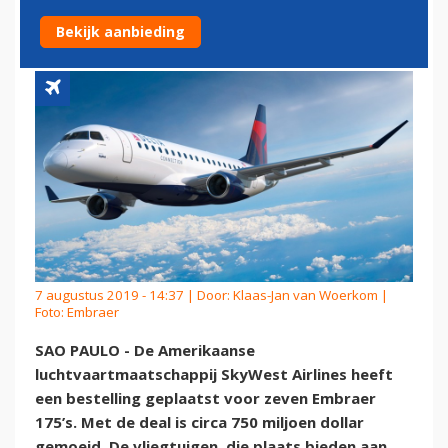
BESTELLING BIJ EMBRAER
Bekijk aanbieding
7 augustus 2019 - 14:37 | Door:
Klaas-Jan van Woerkom
|
Foto: Embraer
SAO PAULO - De Amerikaanse
luchtvaartmaatschappij SkyWest Airlines heeft
een bestelling geplaatst voor zeven Embraer
175’s. Met de deal is circa 750 miljoen dollar
gemoeid. De vliegtuigen, die plaats bieden aan