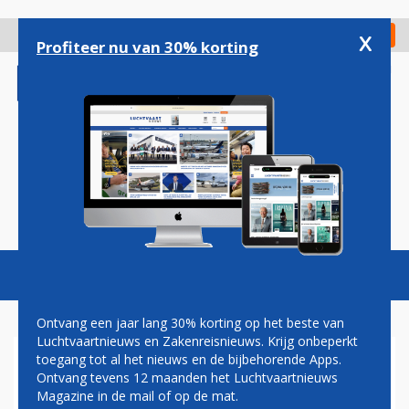
Overslaan
en
x
Digitaal Magazine
Registreer
Check in
naar
Profiteer nu van 30% korting
de
inhoud
gaan
Magazine
Podcasts
Vacatures
Toggl
naviga
Ontvang een jaar lang 30% korting op het beste van
Luchtvaartnieuws en Zakenreisnieuws. Krijg onbeperkt
toegang tot al het nieuws en de bijbehorende Apps.
SKYWEST ZET
Ontvang tevens 12 maanden het Luchtvaartnieuws
HANDTEKENING ONDER
Magazine in de mail of op de mat.