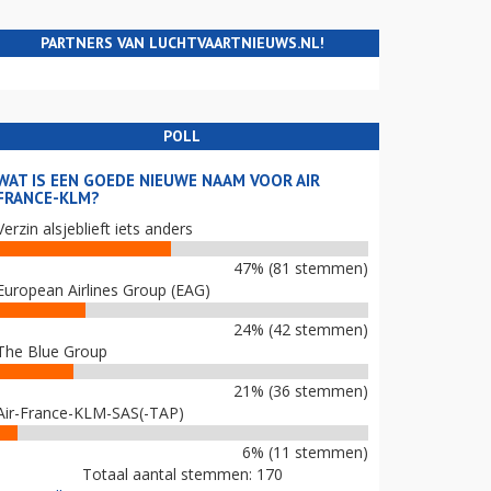
PARTNERS VAN LUCHTVAARTNIEUWS.NL!
POLL
WAT IS EEN GOEDE NIEUWE NAAM VOOR AIR
FRANCE-KLM?
Verzin alsjeblieft iets anders
47% (81 stemmen)
European Airlines Group (EAG)
24% (42 stemmen)
The Blue Group
21% (36 stemmen)
Air-France-KLM-SAS(-TAP)
6% (11 stemmen)
Totaal aantal stemmen: 170