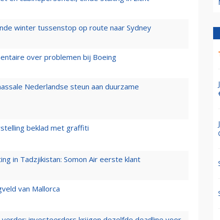
mende winter tussenstop op route naar Sydney
mentaire over problemen bij Boeing
 massale Nederlandse steun aan duurzame
stelling beklad met graffiti
g in Tadzjikistan: Somon Air eerste klant
gveld van Mallorca
verder: investeerders krijgen dezelfde deadline voor