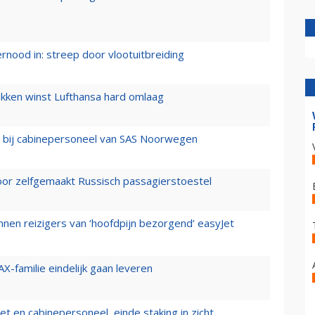
ernood in: streep door vlootuitbreiding
ukken winst Lufthansa hard omlaag
 bij cabinepersoneel van SAS Noorwegen
voor zelfgemaakt Russisch passagierstoestel
nen reizigers van ‘hoofdpijn bezorgend’ easyJet
X-familie eindelijk gaan leveren
t en cabinepersoneel, einde staking in zicht