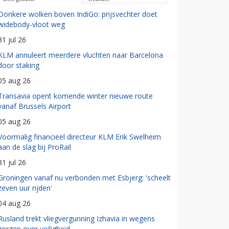
Donkere wolken boven IndiGo: prijsvechter doet
widebody-vloot weg
31 jul 26
KLM annuleert meerdere vluchten naar Barcelona
door staking
05 aug 26
Transavia opent komende winter nieuwe route
vanaf Brussels Airport
05 aug 26
Voormalig financieel directeur KLM Erik Swelheim
aan de slag bij ProRail
31 jul 26
Groningen vanaf nu verbonden met Esbjerg: 'scheelt
zeven uur rijden'
04 aug 26
Rusland trekt vliegvergunning Izhavia in wegens
zorgen over veiligheid