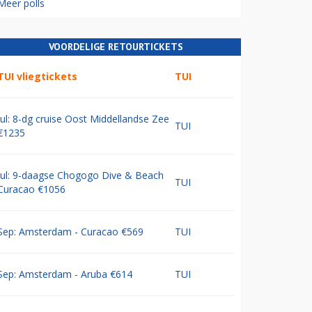
Meer polls
VOORDELIGE RETOURTICKETS
TUI vliegtickets
TUI
Jul: 8-dg cruise Oost Middellandse Zee
TUI
€1235
Jul: 9-daagse Chogogo Dive & Beach
TUI
Curacao €1056
Sep: Amsterdam - Curacao €569
TUI
Sep: Amsterdam - Aruba €614
TUI