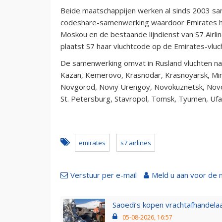
Beide maatschappijen werken al sinds 2003 sam
codeshare-samenwerking waardoor Emirates ha
Moskou en de bestaande lijndienst van S7 Air
plaatst S7 haar vluchtcode op de Emirates-vluc
De samenwerking omvat in Rusland vluchten naar
Kazan, Kemerovo, Krasnodar, Krasnoyarsk, Min
Novgorod, Noviy Urengoy, Novokuznetsk, Novo
St. Petersburg, Stavropol, Tomsk, Tyumen, Ufa
emirates
s7 airlines
Verstuur per e-mail
Meld u aan voor de 
Saoedi’s kopen vrachtafhandelaa
05-08-2026, 16:57