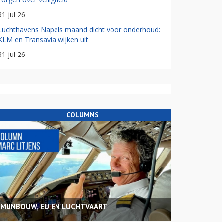
31 jul 26
Luchthavens Napels maand dicht voor onderhoud:
KLM en Transavia wijken uit
31 jul 26
COLUMNS
MIJNBOUW, EU EN LUCHTVAART