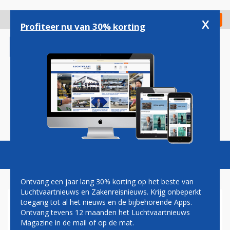
Overslaan
en
x
Digitaal Magazine
Registreer
Check in
naar
Profiteer nu van 30% korting
de
inhoud
gaan
Magazine
Podcasts
Vacatures
Toggl
naviga
Ontvang een jaar lang 30% korting op het beste van
Luchtvaartnieuws en Zakenreisnieuws. Krijg onbeperkt
toegang tot al het nieuws en de bijbehorende Apps.
EMIRATES ZORGT VOOR ZUID-
Ontvang tevens 12 maanden het Luchtvaartnieuws
AMERIKAANS DEBUUT A380
Magazine in de mail of op de mat.