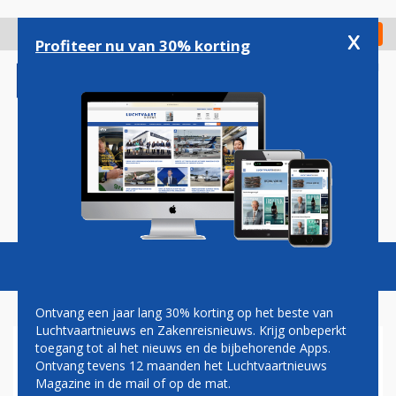
Overslaan
en
x
Digitaal Magazine
Registreer
Check in
naar
Profiteer nu van 30% korting
de
inhoud
gaan
Magazine
Podcasts
Vacatures
Toggl
naviga
Ontvang een jaar lang 30% korting op het beste van
Luchtvaartnieuws en Zakenreisnieuws. Krijg onbeperkt
toegang tot al het nieuws en de bijbehorende Apps.
ERDOGAN WERKT AAN MEGA-
Ontvang tevens 12 maanden het Luchtvaartnieuws
ORDER BIJ BOEING VOOR
Magazine in de mail of op de mat.