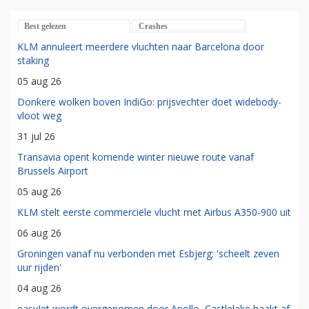
Best gelezen
Crashes
KLM annuleert meerdere vluchten naar Barcelona door
staking
05 aug 26
Donkere wolken boven IndiGo: prijsvechter doet widebody-
vloot weg
31 jul 26
Transavia opent komende winter nieuwe route vanaf
Brussels Airport
05 aug 26
KLM stelt eerste commerciële vlucht met Airbus A350-900 uit
06 aug 26
Groningen vanaf nu verbonden met Esbjerg: 'scheelt zeven
uur rijden'
04 aug 26
easyJet wordt overgenomen door Apollo, Castlelake haakt af