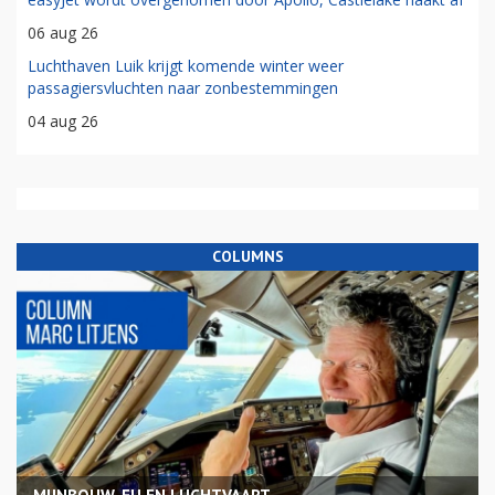
06 aug 26
Luchthaven Luik krijgt komende winter weer
passagiersvluchten naar zonbestemmingen
04 aug 26
COLUMNS