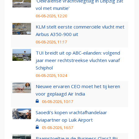
'Oekraïense vrachtvliegtuig in Leipzig zat
vol met munitie'
06-08-2026, 12:20
KLM stelt eerste commerciële vlucht met
Airbus A350-900 uit
06-08-2026, 11:17
TUI breidt uit op ABC-eilanden: volgend
jaar meer rechtstreekse vluchten vanaf
Schiphol
06-08-2026, 10:24
Nieuwe ervaren CEO moet het tij keren
voor geplaagd Air India
06-08-2026, 10:17
Saoedi’s kopen vrachtafhandelaar
Aviapartner op Luik Airport
05-08-2026, 16:57
Raamstoeltje in de Business Class? Bij