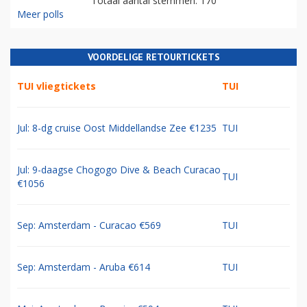
Totaal aantal stemmen: 170
Meer polls
VOORDELIGE RETOURTICKETS
TUI vliegtickets
TUI
Jul: 8-dg cruise Oost Middellandse Zee €1235
TUI
Jul: 9-daagse Chogogo Dive & Beach Curacao
TUI
€1056
Sep: Amsterdam - Curacao €569
TUI
Sep: Amsterdam - Aruba €614
TUI