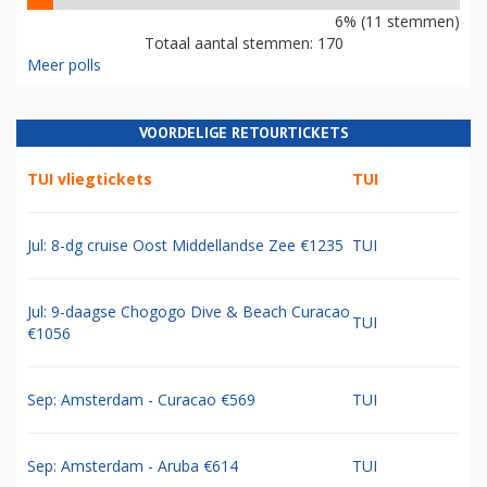
6% (11 stemmen)
Totaal aantal stemmen: 170
Meer polls
VOORDELIGE RETOURTICKETS
TUI vliegtickets
TUI
Jul: 8-dg cruise Oost Middellandse Zee €1235
TUI
Jul: 9-daagse Chogogo Dive & Beach Curacao
TUI
€1056
Sep: Amsterdam - Curacao €569
TUI
Sep: Amsterdam - Aruba €614
TUI