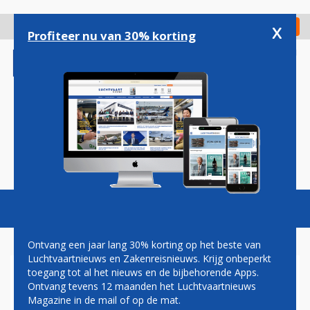
Overslaan
en
x
Digitaal Magazine
Registreer
Check in
naar
Profiteer nu van 30% korting
de
inhoud
gaan
Magazine
Podcasts
Vacatures
Toggl
naviga
Ontvang een jaar lang 30% korting op het beste van
Luchtvaartnieuws en Zakenreisnieuws. Krijg onbeperkt
toegang tot al het nieuws en de bijbehorende Apps.
ETIHAD AVIATION GROUP
Ontvang tevens 12 maanden het Luchtvaartnieuws
VINDT NIEUWE TOPMAN
Magazine in de mail of op de mat.