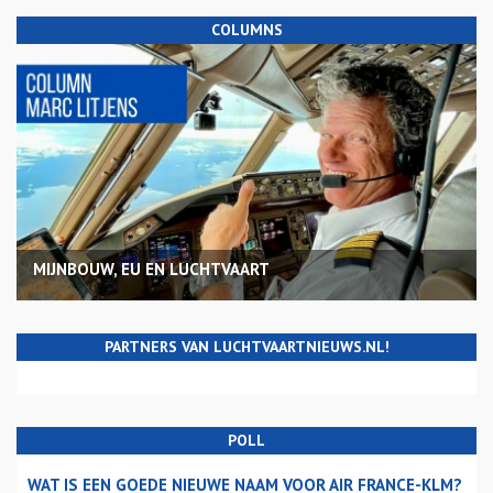
COLUMNS
MIJNBOUW, EU EN LUCHTVAART
PARTNERS VAN LUCHTVAARTNIEUWS.NL!
POLL
WAT IS EEN GOEDE NIEUWE NAAM VOOR AIR FRANCE-KLM?