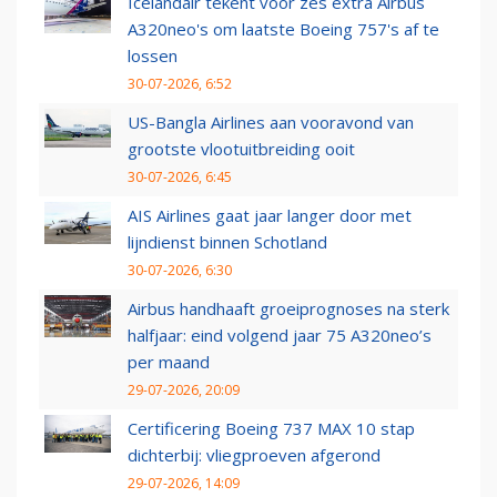
Icelandair tekent voor zes extra Airbus
A320neo's om laatste Boeing 757's af te
lossen
30-07-2026, 6:52
US-Bangla Airlines aan vooravond van
grootste vlootuitbreiding ooit
30-07-2026, 6:45
AIS Airlines gaat jaar langer door met
lijndienst binnen Schotland
30-07-2026, 6:30
Airbus handhaaft groeiprognoses na sterk
halfjaar: eind volgend jaar 75 A320neo’s
per maand
29-07-2026, 20:09
Certificering Boeing 737 MAX 10 stap
dichterbij: vliegproeven afgerond
29-07-2026, 14:09