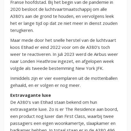
Franse hoofdstad. Bij het begin van de pandemie in
2020 besloot de luchtvaartmaatschappij om alle
A380’s aan de grond te houden, en vervolgens leek
het er lange tijd op dat ze niet meer in dienst zouden
terugkeren.
Maar mede door het snelle herstel van de luchtvaart
koos Etihad er eind 2022 voor om de A380’s toch
weer te reactiveren. In juli 2023 werd de Airbus weer
naar Londen Heathrow ingezet, en afgelopen week
volgde als tweede bestemming New York JFK.
Inmiddels zijn er vier exemplaren uit de mottenballen
gehaald, en er volgen er nog meer.
Extravagante luxe
De A380’s van Etihad staan bekend om hun
extravagante luxe. Zo is er The Residence aan boord,
een product nog luxer dan First Class, waarbij twee
passagiers een eigen woonkamertje, slaapkamer en
badkamer hebben. In totaal staan er in de A380 496