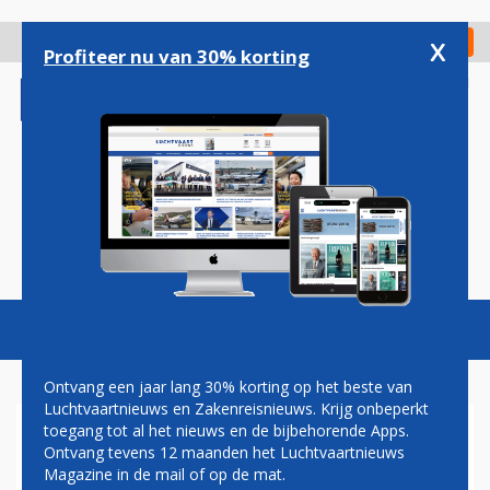
Overslaan
en
x
Digitaal Magazine
Registreer
Check in
naar
Profiteer nu van 30% korting
de
inhoud
gaan
Magazine
Podcasts
Vacatures
Toggl
naviga
Ontvang een jaar lang 30% korting op het beste van
Luchtvaartnieuws en Zakenreisnieuws. Krijg onbeperkt
toegang tot al het nieuws en de bijbehorende Apps.
ETIHAD OOK MET AIRBUS
Ontvang tevens 12 maanden het Luchtvaartnieuws
A380 NAAR PARIJS
Magazine in de mail of op de mat.