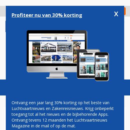
Overslaan
en
x
Digitaal Magazine
Registreer
Check in
naar
Profiteer nu van 30% korting
de
inhoud
gaan
Magazine
Podcasts
Vacatures
Toggl
naviga
Ontvang een jaar lang 30% korting op het beste van
Luchtvaartnieuws en Zakenreisnieuws. Krijg onbeperkt
toegang tot al het nieuws en de bijbehorende Apps.
AIRBUS A380
Ontvang tevens 12 maanden het Luchtvaartnieuws
Magazine in de mail of op de mat.