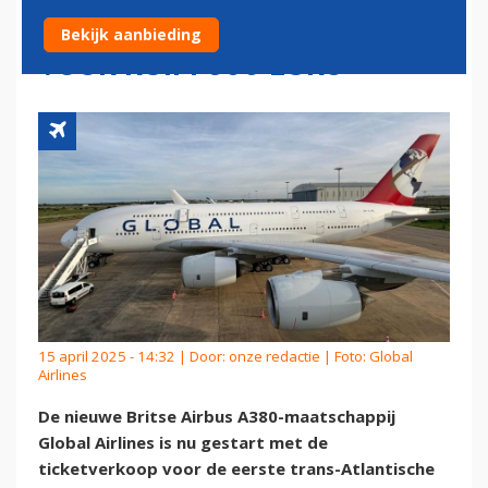
NAAR NEW YORK MET A380
Bekijk aanbieding
VOOR RUIM 800 EURO
15 april 2025 - 14:32 | Door:
onze redactie
| Foto: Global
Airlines
De nieuwe Britse Airbus A380-maatschappij
Global Airlines is nu gestart met de
ticketverkoop voor de eerste trans-Atlantische