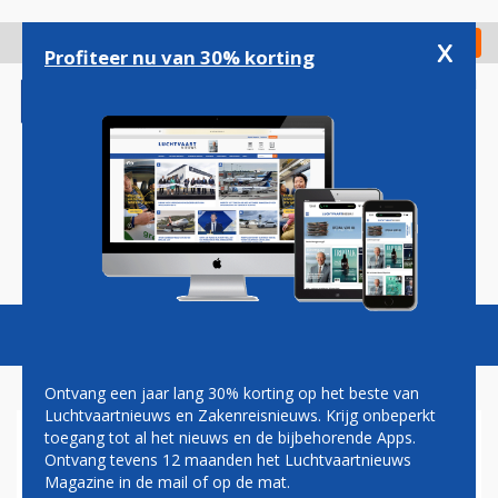
Overslaan
en
x
Digitaal Magazine
Registreer
Check in
naar
Profiteer nu van 30% korting
de
inhoud
gaan
Magazine
Podcasts
Vacatures
Toggl
naviga
Ontvang een jaar lang 30% korting op het beste van
Luchtvaartnieuws en Zakenreisnieuws. Krijg onbeperkt
toegang tot al het nieuws en de bijbehorende Apps.
GLOBAL AIRLINES START
Ontvang tevens 12 maanden het Luchtvaartnieuws
TICKETVERKOOP: RETOURTJE
Magazine in de mail of op de mat.