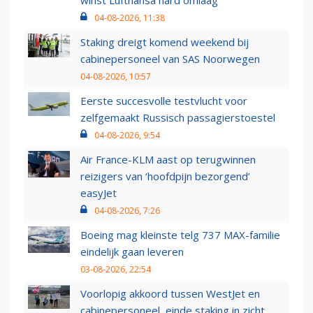
winst Lufthansa hard omlaag
04-08-2026, 11:38
Staking dreigt komend weekend bij
cabinepersoneel van SAS Noorwegen
04-08-2026, 10:57
Eerste succesvolle testvlucht voor
zelfgemaakt Russisch passagierstoestel
04-08-2026, 9:54
Air France-KLM aast op terugwinnen
reizigers van ‘hoofdpijn bezorgend’
easyJet
04-08-2026, 7:26
Boeing mag kleinste telg 737 MAX-familie
eindelijk gaan leveren
03-08-2026, 22:54
Voorlopig akkoord tussen WestJet en
cabinepersoneel, einde staking in zicht