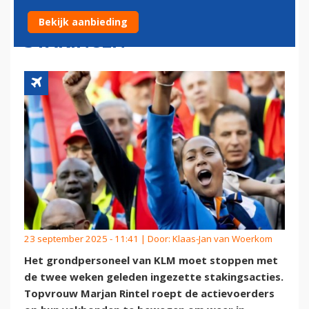
MAKEN AAN KOSTBARE
Bekijk aanbieding
STAKINGEN
23 september 2025 - 11:41 | Door:
Klaas-Jan van Woerkom
Het grondpersoneel van KLM moet stoppen met
de twee weken geleden ingezette stakingsacties.
Topvrouw Marjan Rintel roept de actievoerders