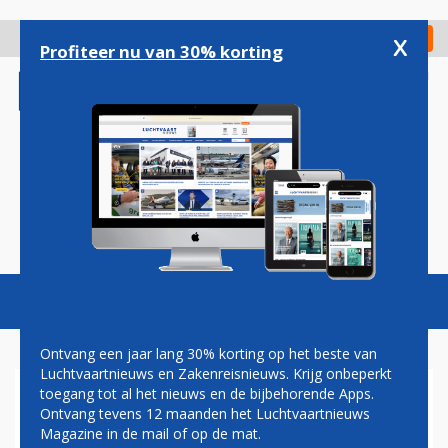
Overslaan
en
x
Digitaal Magazine
Registreer
Check in
naar
Profiteer nu van 30% korting
de
inhoud
gaan
Magazine
Podcasts
Vacatures
Toggl
naviga
Ontvang een jaar lang 30% korting op het beste van
Luchtvaartnieuws en Zakenreisnieuws. Krijg onbeperkt
toegang tot al het nieuws en de bijbehorende Apps.
KLM-TOPVROUW ROEPT
Ontvang tevens 12 maanden het Luchtvaartnieuws
PERSONEEL OP OM EINDE TE
Magazine in de mail of op de mat.