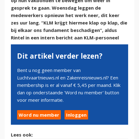
op hun vakbonden te bewegen om weer in
gesprek te gaan. Woensdag leggen de
medewerkers opnieuw het werk neer, dit keer
zes uur lang. “KLM krijgt hiermee klap op klap, die
bij elkaar ons fundament beschadigen”, aldus
Rintel in een intern bericht aan KLM-personeel
Dit artikel verder lezen?
Bent u nog geen member van
Luchtvaartnieuws.nl en Zakenreisnieuws.nl? Een
membership is er al vanaf € 5,45 per maand. Klik
dan op onderstaande 'Word nu member' button
voor meer informatie.
Word nu member
Inloggen
Lees ook: