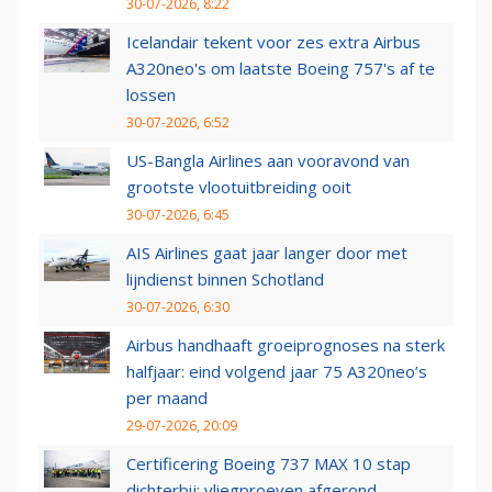
30-07-2026, 8:22
Icelandair tekent voor zes extra Airbus
A320neo's om laatste Boeing 757's af te
lossen
30-07-2026, 6:52
US-Bangla Airlines aan vooravond van
grootste vlootuitbreiding ooit
30-07-2026, 6:45
AIS Airlines gaat jaar langer door met
lijndienst binnen Schotland
30-07-2026, 6:30
Airbus handhaaft groeiprognoses na sterk
halfjaar: eind volgend jaar 75 A320neo’s
per maand
29-07-2026, 20:09
Certificering Boeing 737 MAX 10 stap
dichterbij: vliegproeven afgerond