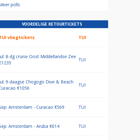
Meer polls
VOORDELIGE RETOURTICKETS
TUI vliegtickets
TUI
Jul: 8-dg cruise Oost Middellandse Zee
TUI
€1235
Jul: 9-daagse Chogogo Dive & Beach
TUI
Curacao €1056
Sep: Amsterdam - Curacao €569
TUI
Sep: Amsterdam - Aruba €614
TUI