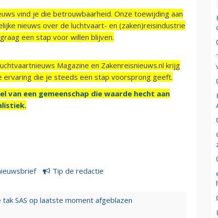
ieuws vind je die betrouwbaarheid. Onze toewijding aan
ijke nieuws over de luchtvaart- en (zaken)reisindustrie
raag een stap voor willen blijven.
Luchtvaartnieuws Magazine en Zakenreisnieuws.nl krijg
e ervaring die je steeds een stap voorsprong geeft.
el van een gemeenschap die waarde hecht aan
listiek.
nieuwsbrief
Tip de redactie
 tak SAS op laatste moment afgeblazen