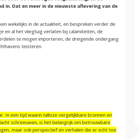
 in. Dat en meer in de nieuwste aflevering van de
n wekelijks in de actualiteit, en bespreken verder de
 al het vliegtuig verlaten bij calamiteiten, de
erdelen te mogen importeren, de dreigende ondergang
uchthavens teisteren.
r. In een tijd waarin talloze vergelijkbare bronnen en
acht schreeuwen, is het belangrijk om betrouwbare
ngen, maar ook perspectief en verhalen die er echt toe