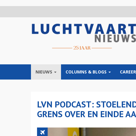
Overslaan
en
naar
de
inhoud
gaan
NIEUWS
COLUMNS & BLOGS
CAREER
LVN PODCAST: STOELEND
GRENS OVER EN EINDE 