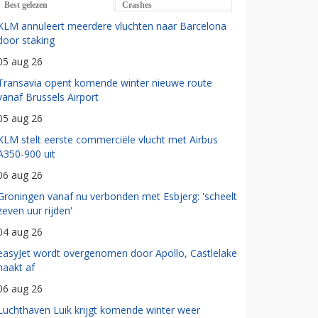
Best gelezen
Crashes
KLM annuleert meerdere vluchten naar Barcelona
door staking
05 aug 26
Transavia opent komende winter nieuwe route
vanaf Brussels Airport
05 aug 26
KLM stelt eerste commerciële vlucht met Airbus
A350-900 uit
06 aug 26
Groningen vanaf nu verbonden met Esbjerg: 'scheelt
zeven uur rijden'
04 aug 26
easyJet wordt overgenomen door Apollo, Castlelake
haakt af
06 aug 26
Luchthaven Luik krijgt komende winter weer