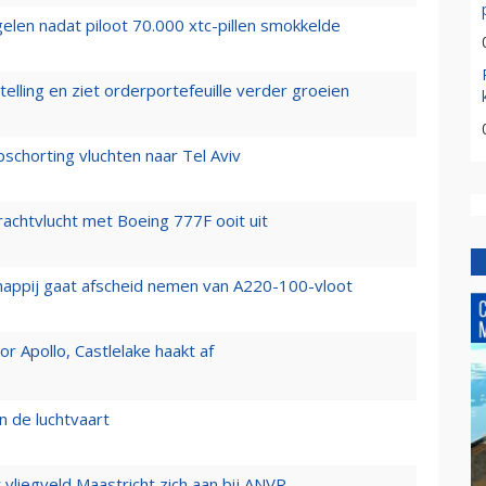
elen nadat piloot 70.000 xtc-pillen smokkelde
elling en ziet orderportefeuille verder groeien
chorting vluchten naar Tel Aviv
vrachtvlucht met Boeing 777F ooit uit
happij gaat afscheid nemen van A220-100-vloot
 Apollo, Castlelake haakt af
n de luchtvaart
t vliegveld Maastricht zich aan bij ANVR