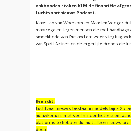
vakbonden staken KLM de financiële afgrond
Luchtvaartnieuws Podcast.
Klaas-Jan van Woerkom en Maarten Veeger duike
maatregelen tegen mensen die met handbagage en
smeekbede van Rusland om weer vliegtuigond
van Spirit Airlines en de ergerlijke drones die l
Even dit:
Luchtvaartnieuws bestaat inmiddels bijna 25 jaa
nieuwkomers met veel minder historie om aand
platforms te hebben die niet alleen nieuws bre
doen.