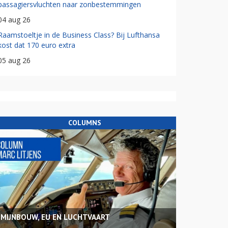
passagiersvluchten naar zonbestemmingen
04 aug 26
Raamstoeltje in de Business Class? Bij Lufthansa
kost dat 170 euro extra
05 aug 26
COLUMNS
MIJNBOUW, EU EN LUCHTVAART