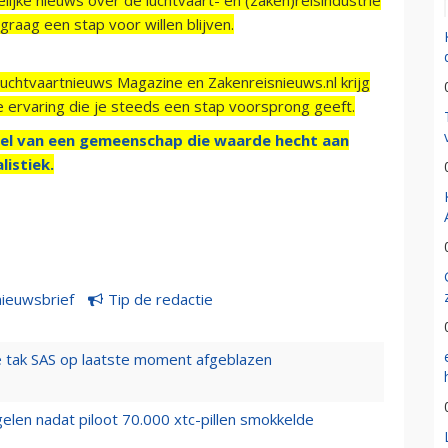
raag een stap voor willen blijven.
Luchtvaartnieuws Magazine en Zakenreisnieuws.nl krijg
e ervaring die je steeds een stap voorsprong geeft.
el van een gemeenschap die waarde hecht aan
listiek.
nieuwsbrief
Tip de redactie
 tak SAS op laatste moment afgeblazen
elen nadat piloot 70.000 xtc-pillen smokkelde