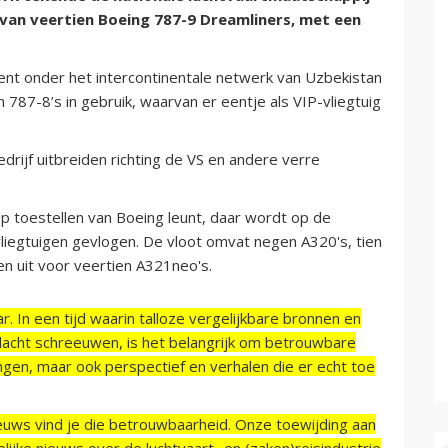
 van veertien Boeing 787-9 Dreamliners, met een
nt onder het intercontinentale netwerk van Uzbekistan
787-8’s in gebruik, waarvan er eentje als VIP-vliegtuig
drijf uitbreiden richting de VS en andere verre
p toestellen van Boeing leunt, daar wordt op de
vliegtuigen gevlogen. De vloot omvat negen A320's, tien
en uit voor veertien A321neo's.
r. In een tijd waarin talloze vergelijkbare bronnen en
acht schreeuwen, is het belangrijk om betrouwbare
ngen, maar ook perspectief en verhalen die er echt toe
ieuws vind je die betrouwbaarheid. Onze toewijding aan
ijke nieuws over de luchtvaart- en (zaken)reisindustrie