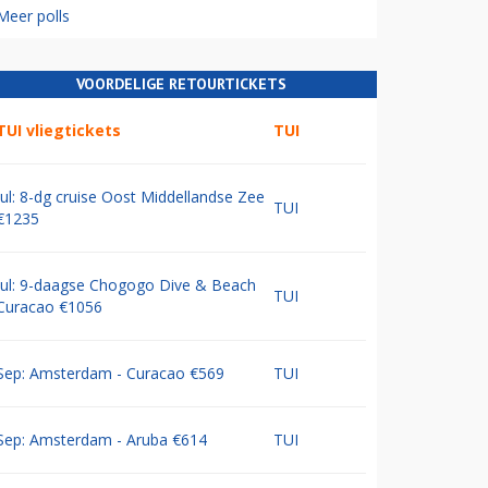
Meer polls
VOORDELIGE RETOURTICKETS
TUI vliegtickets
TUI
Jul: 8-dg cruise Oost Middellandse Zee
TUI
€1235
Jul: 9-daagse Chogogo Dive & Beach
TUI
Curacao €1056
Sep: Amsterdam - Curacao €569
TUI
Sep: Amsterdam - Aruba €614
TUI