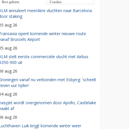
Best gelezen
Crashes
KLM annuleert meerdere vluchten naar Barcelona
door staking
05 aug 26
Transavia opent komende winter nieuwe route
vanaf Brussels Airport
05 aug 26
KLM stelt eerste commerciële vlucht met Airbus
A350-900 uit
06 aug 26
Groningen vanaf nu verbonden met Esbjerg: 'scheelt
zeven uur rijden'
04 aug 26
easyJet wordt overgenomen door Apollo, Castlelake
haakt af
06 aug 26
Luchthaven Luik krijgt komende winter weer