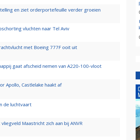
elling en ziet orderportefeuille verder groeien
chorting vluchten naar Tel Aviv
vrachtvlucht met Boeing 777F ooit uit
happij gaat afscheid nemen van A220-100-vloot
 Apollo, Castlelake haakt af
n de luchtvaart
t vliegveld Maastricht zich aan bij ANVR