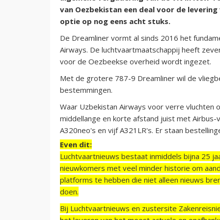
van Oezbekistan een deal voor de levering
optie op nog eens acht stuks.
De Dreamliner vormt al sinds 2016 het fundame
Airways. De luchtvaartmaatschappij heeft zeven 
voor de Oezbeekse overheid wordt ingezet.
Met de grotere 787-9 Dreamliner wil de vliegbe
bestemmingen.
Waar Uzbekistan Airways voor verre vluchten o
middellange en korte afstand juist met Airbus-
A320neo's en vijf A321LR's. Er staan bestelling
Even dit:
Luchtvaartnieuws bestaat inmiddels bijna 25 jaa
nieuwkomers met veel minder historie om aand
platforms te hebben die niet alleen nieuws bre
doen.
Bij Luchtvaartnieuws en zustersite Zakenreisn
het leveren van het meest actuele en onafhankel