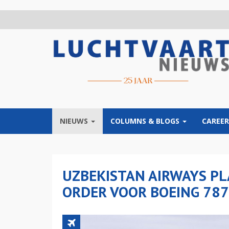
Overslaan
en
naar
de
inhoud
gaan
NIEUWS
COLUMNS & BLOGS
CAREER
UZBEKISTAN AIRWAYS PL
ORDER VOOR BOEING 78