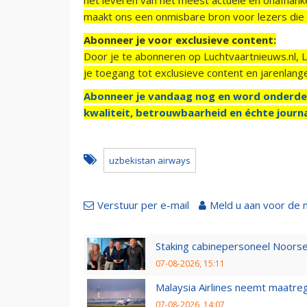
maakt ons een onmisbare bron voor lezers die g
Abonneer je voor exclusieve content:
Door je te abonneren op Luchtvaartnieuws.nl, 
je toegang tot exclusieve content en jarenlang
Abonneer je vandaag nog en word onderde
kwaliteit, betrouwbaarheid en échte journa
uzbekistan airways
Verstuur per e-mail
Meld u aan voor de 
Staking cabinepersoneel Noorse
07-08-2026, 15:11
Malaysia Airlines neemt maatreg
07-08-2026, 14:07