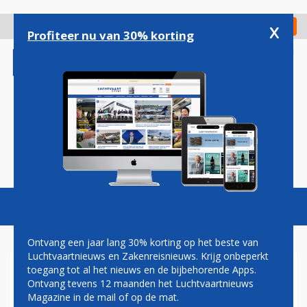
Overslaan
en
x
Digitaal Magazine
Registreer
Check in
naar
Profiteer nu van 30% korting
de
inhoud
gaan
Magazine
Podcasts
Vacatures
Toggl
naviga
Ontvang een jaar lang 30% korting op het beste van
Luchtvaartnieuws en Zakenreisnieuws. Krijg onbeperkt
toegang tot al het nieuws en de bijbehorende Apps.
EURLINGS: DE WAANZIN IS
Ontvang tevens 12 maanden het Luchtvaartnieuws
REALITEIT GEWORDEN MET
Magazine in de mail of op de mat.