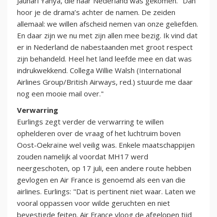
Jauhari Yahya, die naar Nederland was gekomen. "Dan
hoor je de drama’s achter de namen. De zeiden
allemaal: we willen afscheid nemen van onze geliefden.
En daar zijn we nu met zijn allen mee bezig. Ik vind dat
er in Nederland de nabestaanden met groot respect
zijn behandeld. Heel het land leefde mee en dat was
indrukwekkend. Collega Willie Walsh (International
Airlines Group/British Airways, red.) stuurde me daar
nog een mooie mail over."
Verwarring
Eurlings zegt verder de verwarring te willen
ophelderen over de vraag of het luchtruim boven
Oost-Oekraïne wel veilig was. Enkele maatschappijen
zouden namelijk al voordat MH17 werd
neergeschoten, op 17 juli, een andere route hebben
gevlogen en Air France is genoemd als een van die
airlines. Eurlings: "Dat is pertinent niet waar. Laten we
vooral oppassen voor wilde geruchten en niet
bevestigde feiten. Air France vloog de afgelopen tijd