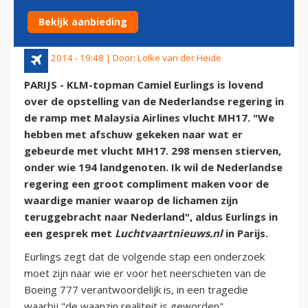
MH17
Bekijk aanbieding
25 juli 2014 - 19:48 | Door:
Lolke van der Heide
PARIJS - KLM-topman Camiel Eurlings is lovend
over de opstelling van de Nederlandse regering in
de ramp met Malaysia Airlines vlucht MH17. "We
hebben met afschuw gekeken naar wat er
gebeurde met vlucht MH17. 298 mensen stierven,
onder wie 194 landgenoten. Ik wil de Nederlandse
regering een groot compliment maken voor de
waardige manier waarop de lichamen zijn
teruggebracht naar Nederland", aldus Eurlings in
een gesprek met
Luchtvaartnieuws.nl
in Parijs.
Eurlings zegt dat de volgende stap een onderzoek
moet zijn naar wie er voor het neerschieten van de
Boeing 777 verantwoordelijk is, in een tragedie
waarbij "de waanzin realiteit is geworden".