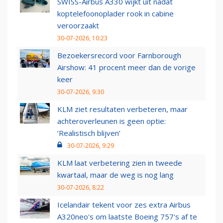
SWISS-Airbus A330 wijkt uit nadat
koptelefoonoplader rook in cabine
veroorzaakt
30-07-2026, 10:23
Bezoekersrecord voor Farnborough
Airshow: 41 procent meer dan de vorige
keer
30-07-2026, 9:30
KLM ziet resultaten verbeteren, maar
achteroverleunen is geen optie:
‘Realistisch blijven’
30-07-2026, 9:29
KLM laat verbetering zien in tweede
kwartaal, maar de weg is nog lang
30-07-2026, 8:22
Icelandair tekent voor zes extra Airbus
A320neo's om laatste Boeing 757's af te