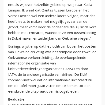
net als wij over hetzelfde gebied op weg naar Kuala
Lumpur. Ik weet dat Qantas tussen Europa en het
Verre Oosten wel een andere koers volgde, maar dat
heeft niets te maken met mogelijk gevaar aan de
grond, maar komt door de codeshare die zij sinds kort
hebben met Emirates, waardoor ze een tussenlanding
in Dubai maken en zuidelijker dan Oekraïne vliegen."
Eurlings wijst erop dat het luchtruim boven het oosten
van Oekraïne als veilig was bestempeld door zowel de
Oekraïense verkeersleiding, de overkoepelende
internationale organisatie van
luchtverkeersleidingsorganisaties CANSO en door
IATA, de brancheorganisatie van airlines. De KLM-
topman vindt wel dat de internationale luchtvaart nu
om de tafel moet gaan zitten om te komen tot een
eensluidende uitspraak over risicogebieden.
Evaluatie
"Een evaluatie is op zijn plaats. Als rebellen dit soort