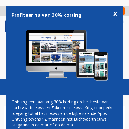
Overslaan
en
x
Digitaal Magazine
Registreer
Check in
naar
Profiteer nu van 30% korting
de
inhoud
gaan
Magazine
Podcasts
Vacatures
Toggl
naviga
Ontvang een jaar lang 30% korting op het beste van
Luchtvaartnieuws en Zakenreisnieuws. Krijg onbeperkt
toegang tot al het nieuws en de bijbehorende Apps.
FINNAIR OOK KOMENDE
Ontvang tevens 12 maanden het Luchtvaartnieuws
ZOMER TOT TWEEMAAL PER
Magazine in de mail of op de mat.