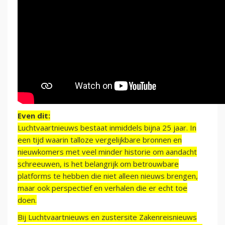
Even dit:
Luchtvaartnieuws bestaat inmiddels bijna 25 jaar. In
een tijd waarin talloze vergelijkbare bronnen en
nieuwkomers met veel minder historie om aandacht
schreeuwen, is het belangrijk om betrouwbare
platforms te hebben die niet alleen nieuws brengen,
maar ook perspectief en verhalen die er echt toe
doen.
Bij Luchtvaartnieuws en zustersite Zakenreisnieuws