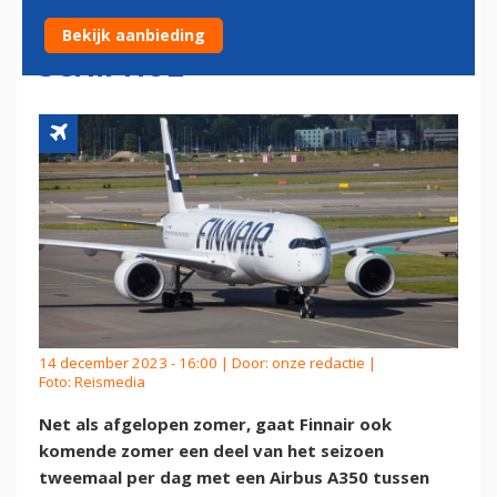
DAG MET A350 NAAR
Bekijk aanbieding
SCHIPHOL
14 december 2023 - 16:00 | Door:
onze redactie
|
Foto: Reismedia
Net als afgelopen zomer, gaat Finnair ook
komende zomer een deel van het seizoen
tweemaal per dag met een Airbus A350 tussen