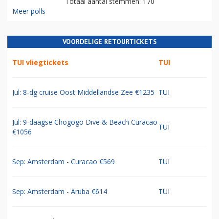
Totaal aantal stemmen: 170
Meer polls
VOORDELIGE RETOURTICKETS
TUI vliegtickets
TUI
Jul: 8-dg cruise Oost Middellandse Zee €1235
TUI
Jul: 9-daagse Chogogo Dive & Beach Curacao
TUI
€1056
Sep: Amsterdam - Curacao €569
TUI
Sep: Amsterdam - Aruba €614
TUI