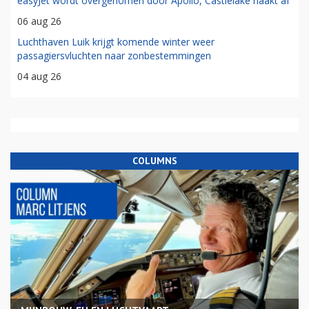
easyJet wordt overgenomen door Apollo, Castlelake haakt af
06 aug 26
Luchthaven Luik krijgt komende winter weer
passagiersvluchten naar zonbestemmingen
04 aug 26
COLUMNS