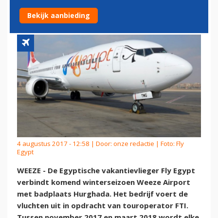
HURGHADA
Bekijk aanbieding
4 augustus 2017 - 12:58 | Door:
onze redactie
| Foto: Fly
Egypt
WEEZE - De Egyptische vakantievlieger Fly Egypt
verbindt komend winterseizoen Weeze Airport
met badplaats Hurghada. Het bedrijf voert de
vluchten uit in opdracht van touroperator FTI.
Tussen november 2017 en maart 2018 wordt elke