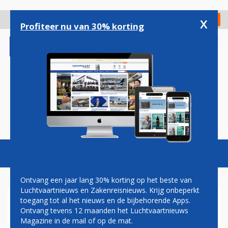
Overslaan
en
x
Digitaal Magazine
Registreer
Check in
naar
Profiteer nu van 30% korting
de
inhoud
gaan
Magazine
Podcasts
Vacatures
Toggl
naviga
Ontvang een jaar lang 30% korting op het beste van
Luchtvaartnieuws en Zakenreisnieuws. Krijg onbeperkt
toegang tot al het nieuws en de bijbehorende Apps.
FLY EGYPT IN DE WINTER
Ontvang tevens 12 maanden het Luchtvaartnieuws
VAN WEEZE NAAR
Magazine in de mail of op de mat.