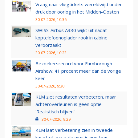
Vraag naar vliegtickets wereldwijd onder
druk door oorlog in het Midden-Oosten
30-07-2026, 10:36
SWISS-Airbus A330 wijkt uit nadat
koptelefoonoplader rook in cabine
veroorzaakt
30-07-2026, 10:23
Bezoekersrecord voor Farnborough
Airshow: 41 procent meer dan de vorige
keer
30-07-2026, 9:30
KLM ziet resultaten verbeteren, maar
achteroverleunen is geen optie:
‘Realistisch blijven’
30-07-2026, 9:29
KLM laat verbetering zien in tweede
kwartaal, maar de weg is nog lang