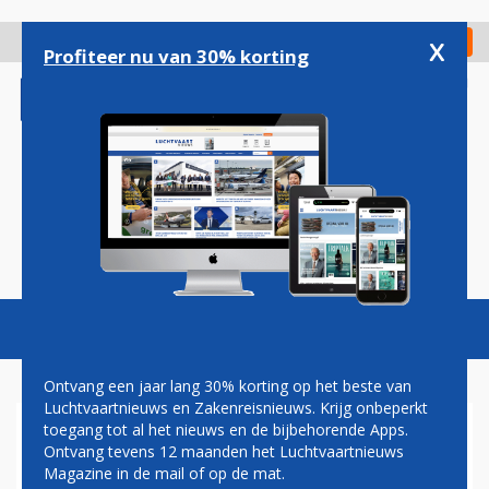
Overslaan
en
x
Digitaal Magazine
Registreer
Check in
naar
Profiteer nu van 30% korting
de
inhoud
gaan
Magazine
Podcasts
Vacatures
Toggl
naviga
Ontvang een jaar lang 30% korting op het beste van
Luchtvaartnieuws en Zakenreisnieuws. Krijg onbeperkt
toegang tot al het nieuws en de bijbehorende Apps.
FLYNAS TEKENT DEFINITIEF
Ontvang tevens 12 maanden het Luchtvaartnieuws
VOOR AIRBUS A321XLR
Magazine in de mail of op de mat.