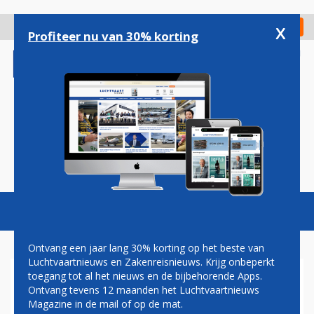
Overslaan
en
x
Digitaal Magazine
Registreer
Check in
naar
Profiteer nu van 30% korting
de
inhoud
gaan
Magazine
Podcasts
Vacatures
Toggl
naviga
Ontvang een jaar lang 30% korting op het beste van
Luchtvaartnieuws en Zakenreisnieuws. Krijg onbeperkt
toegang tot al het nieuws en de bijbehorende Apps.
'FRANSE OVERHEID STEUNT
Ontvang tevens 12 maanden het Luchtvaartnieuws
TOPMAN AIR FRANCE-KLM'
Magazine in de mail of op de mat.