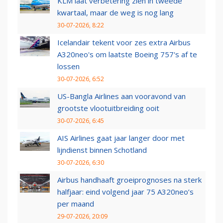
KLM laat verbetering zien in tweede
kwartaal, maar de weg is nog lang
30-07-2026, 8:22
Icelandair tekent voor zes extra Airbus
A320neo's om laatste Boeing 757's af te
lossen
30-07-2026, 6:52
US-Bangla Airlines aan vooravond van
grootste vlootuitbreiding ooit
30-07-2026, 6:45
AIS Airlines gaat jaar langer door met
lijndienst binnen Schotland
30-07-2026, 6:30
Airbus handhaaft groeiprognoses na sterk
halfjaar: eind volgend jaar 75 A320neo’s
per maand
29-07-2026, 20:09