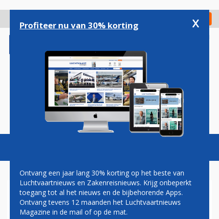
Overslaan
en
x
Digitaal Magazine
Registreer
Check in
naar
Profiteer nu van 30% korting
de
inhoud
gaan
Magazine
Podcasts
Vacatures
Toggl
naviga
Ontvang een jaar lang 30% korting op het beste van
Luchtvaartnieuws en Zakenreisnieuws. Krijg onbeperkt
toegang tot al het nieuws en de bijbehorende Apps.
GEEN VLIEGVERKEER
Ontvang tevens 12 maanden het Luchtvaartnieuws
MOGELIJK VAN EN NAAR
Magazine in de mail of op de mat.