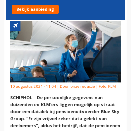
PENSIOENUITVOERDER
Bekijk aanbieding
10 augustus 2021 - 11:04 | Door:
onze redactie
| Foto: KLM
SCHIPHOL – De persoonlijke gegevens van
duizenden ex-KLM’ers liggen mogelijk op straat
door een datalek bij pensioenuitvoerder Blue Sky
Group. “Er zijn vrijwel zeker data gelekt van
deelnemers”, aldus het bedrijf, dat de pensioenen