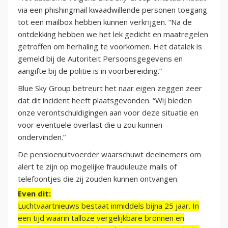
via een phishingmail kwaadwillende personen toegang
tot een mailbox hebben kunnen verkrijgen. “Na de
ontdekking hebben we het lek gedicht en maatregelen
getroffen om herhaling te voorkomen. Het datalek is
gemeld bij de Autoriteit Persoonsgegevens en
aangifte bij de politie is in voorbereiding.”
Blue Sky Group betreurt het naar eigen zeggen zeer
dat dit incident heeft plaatsgevonden. “Wij bieden
onze verontschuldigingen aan voor deze situatie en
voor eventuele overlast die u zou kunnen
ondervinden.”
De pensioenuitvoerder waarschuwt deelnemers om
alert te zijn op mogelijke frauduleuze mails of
telefoontjes die zij zouden kunnen ontvangen.
Even dit:
Luchtvaartnieuws bestaat inmiddels bijna 25 jaar. In
een tijd waarin talloze vergelijkbare bronnen en