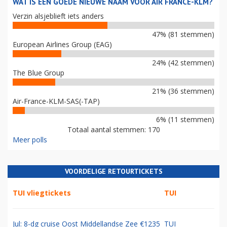
WAT IS EEN GOEDE NIEUWE NAAM VOOR AIR FRANCE-KLM?
Verzin alsjeblieft iets anders
47% (81 stemmen)
European Airlines Group (EAG)
24% (42 stemmen)
The Blue Group
21% (36 stemmen)
Air-France-KLM-SAS(-TAP)
6% (11 stemmen)
Totaal aantal stemmen: 170
Meer polls
VOORDELIGE RETOURTICKETS
TUI vliegtickets
TUI
Jul: 8-dg cruise Oost Middellandse Zee €1235
TUI