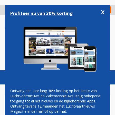
Overslaan
en
x
Digitaal Magazine
Registreer
Check in
naar
Profiteer nu van 30% korting
de
inhoud
gaan
Magazine
Podcasts
Vacatures
Toggl
naviga
Ontvang een jaar lang 30% korting op het beste van
Luchtvaartnieuws en Zakenreisnieuws. Krijg onbeperkt
toegang tot al het nieuws en de bijbehorende Apps.
GEGEVENS KLM’ERS OP
Ontvang tevens 12 maanden het Luchtvaartnieuws
STRAAT DOOR DATALEK
Magazine in de mail of op de mat.