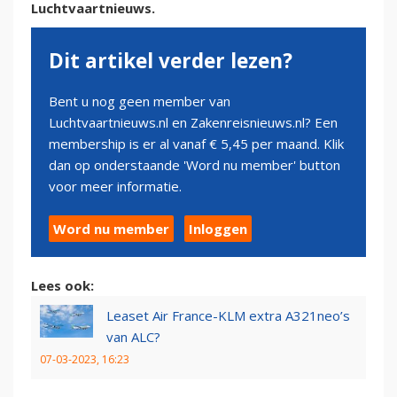
Luchtvaartnieuws.
Dit artikel verder lezen?
Bent u nog geen member van
Luchtvaartnieuws.nl en Zakenreisnieuws.nl? Een
membership is er al vanaf € 5,45 per maand. Klik
dan op onderstaande 'Word nu member' button
voor meer informatie.
Word nu member
Inloggen
Lees ook:
Leaset Air France-KLM extra A321neo’s
van ALC?
07-03-2023, 16:23