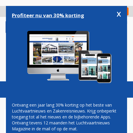
Overslaan
en
x
Digitaal Magazine
Registreer
Check in
naar
Profiteer nu van 30% korting
de
inhoud
gaan
Magazine
Podcasts
Vacatures
Toggl
naviga
Ontvang een jaar lang 30% korting op het beste van
Luchtvaartnieuws en Zakenreisnieuws. Krijg onbeperkt
toegang tot al het nieuws en de bijbehorende Apps.
'GELEASTE A321NEO'S KLM
Ontvang tevens 12 maanden het Luchtvaartnieuws
EN TRANSAVIA ZIJN EXTRA'
Magazine in de mail of op de mat.