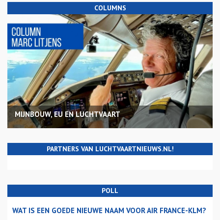
COLUMNS
MIJNBOUW, EU EN LUCHTVAART
PARTNERS VAN LUCHTVAARTNIEUWS.NL!
POLL
WAT IS EEN GOEDE NIEUWE NAAM VOOR AIR FRANCE-KLM?