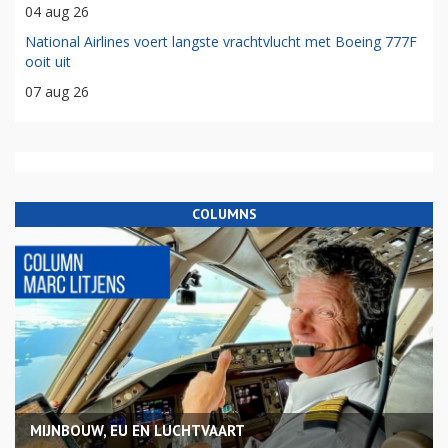
04 aug 26
National Airlines voert langste vrachtvlucht met Boeing 777F
ooit uit
07 aug 26
COLUMNS
MIJNBOUW, EU EN LUCHTVAART