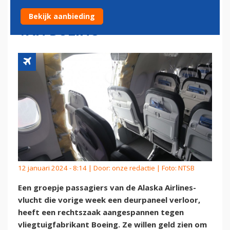
AIRLINES WILLEN GELD ZIEN
Bekijk aanbieding
VAN BOEING
12 januari 2024 - 8:14 | Door:
onze redactie
| Foto: NTSB
Een groepje passagiers van de Alaska Airlines-
vlucht die vorige week een deurpaneel verloor,
heeft een rechtszaak aangespannen tegen
vliegtuigfabrikant Boeing. Ze willen geld zien om