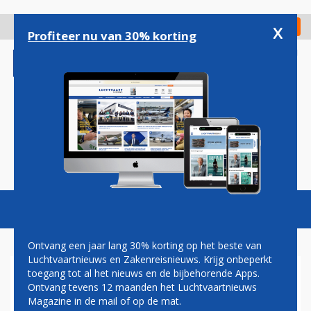
Overslaan
en
x
Digitaal Magazine
Registreer
Check in
naar
Profiteer nu van 30% korting
de
inhoud
gaan
Magazine
Podcasts
Vacatures
Toggl
naviga
Ontvang een jaar lang 30% korting op het beste van
Luchtvaartnieuws en Zakenreisnieuws. Krijg onbeperkt
toegang tot al het nieuws en de bijbehorende Apps.
GETRAUMATISEERDE
Ontvang tevens 12 maanden het Luchtvaartnieuws
PASSAGIERS ALASKA
Magazine in de mail of op de mat.