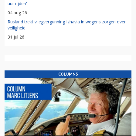
uur rijden'
04 aug 26
Rusland trekt vliegvergunning Izhavia in wegens zorgen over
veiligheid
31 jul 26
COLUMNS