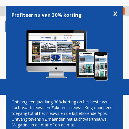
Overslaan
en
x
Digitaal Magazine
Registreer
Check in
naar
Profiteer nu van 30% korting
de
inhoud
gaan
Magazine
Podcasts
Vacatures
Toggl
naviga
Ontvang een jaar lang 30% korting op het beste van
Luchtvaartnieuws en Zakenreisnieuws. Krijg onbeperkt
toegang tot al het nieuws en de bijbehorende Apps.
GROTE PILOTENSTAKING
Ontvang tevens 12 maanden het Luchtvaartnieuws
THOMAS COOK AFGEBLAZEN
Magazine in de mail of op de mat.