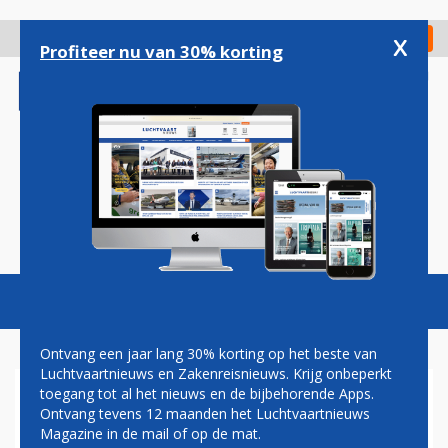
Overslaan
en
x
Digitaal Magazine
Registreer
Check in
naar
Profiteer nu van 30% korting
de
inhoud
gaan
Magazine
Podcasts
Vacatures
Toggl
naviga
Ontvang een jaar lang 30% korting op het beste van
Luchtvaartnieuws en Zakenreisnieuws. Krijg onbeperkt
toegang tot al het nieuws en de bijbehorende Apps.
HIFLY NEEMT IN JUNI EERSTE
Ontvang tevens 12 maanden het Luchtvaartnieuws
AIRBUS A380 IN GEBRUIK
Magazine in de mail of op de mat.