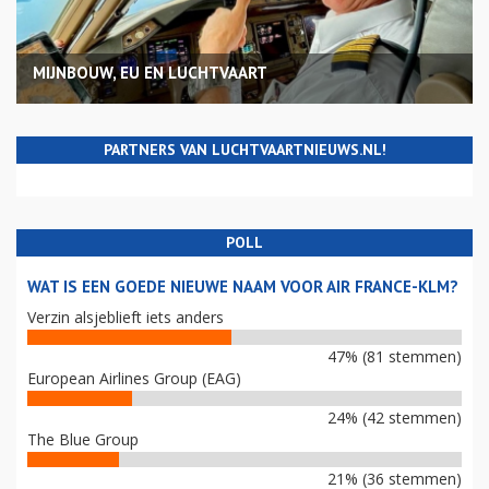
MIJNBOUW, EU EN LUCHTVAART
PARTNERS VAN LUCHTVAARTNIEUWS.NL!
POLL
WAT IS EEN GOEDE NIEUWE NAAM VOOR AIR FRANCE-KLM?
Verzin alsjeblieft iets anders
47% (81 stemmen)
European Airlines Group (EAG)
24% (42 stemmen)
The Blue Group
21% (36 stemmen)