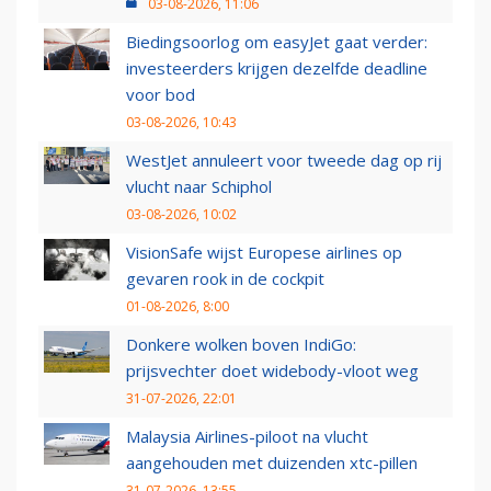
03-08-2026, 11:06
Biedingsoorlog om easyJet gaat verder:
investeerders krijgen dezelfde deadline
voor bod
03-08-2026, 10:43
WestJet annuleert voor tweede dag op rij
vlucht naar Schiphol
03-08-2026, 10:02
VisionSafe wijst Europese airlines op
gevaren rook in de cockpit
01-08-2026, 8:00
Donkere wolken boven IndiGo:
prijsvechter doet widebody-vloot weg
31-07-2026, 22:01
Malaysia Airlines-piloot na vlucht
aangehouden met duizenden xtc-pillen
31-07-2026, 13:55