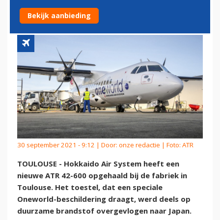
DUURZAAM NAAR HUIS
Bekijk aanbieding
30 september 2021 - 9:12 | Door:
onze redactie
| Foto: ATR
TOULOUSE - Hokkaido Air System heeft een
nieuwe ATR 42-600 opgehaald bij de fabriek in
Toulouse. Het toestel, dat een speciale
Oneworld-beschildering draagt, werd deels op
duurzame brandstof overgevlogen naar Japan.