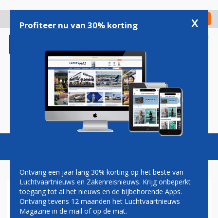
Overslaan
en
x
Digitaal Magazine
Registreer
Check in
naar
Profiteer nu van 30% korting
de
inhoud
gaan
Magazine
Podcasts
Vacatures
Toggl
naviga
Ontvang een jaar lang 30% korting op het beste van
Luchtvaartnieuws en Zakenreisnieuws. Krijg onbeperkt
toegang tot al het nieuws en de bijbehorende Apps.
HOKKAIDO AIR SYSTEM
Ontvang tevens 12 maanden het Luchtvaartnieuws
VLIEGT NIEUWE ATR
Magazine in de mail of op de mat.