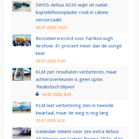
SWISS-Airbus A330 wijkt uit nadat
koptelefoonoplader rook in cabine
veroorzaakt
30-07-2026, 10:23
Bezoekersrecord voor Farnborough
Airshow: 41 procent meer dan de vorige
keer
30-07-2026, 9:30
KLM ziet resultaten verbeteren, maar
achteroverleunen is geen optie:
‘Realistisch blijven’
30-07-2026, 9:29
KLM laat verbetering zien in tweede
kwartaal, maar de weg is nog lang
30-07-2026, 8:22
Icelandair tekent voor zes extra Airbus
A320neo's om laatste Boeing 757's af te