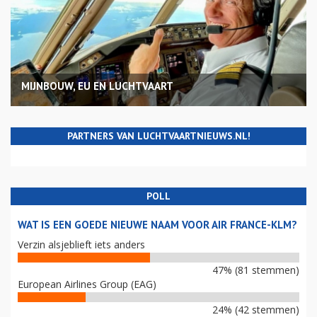
MIJNBOUW, EU EN LUCHTVAART
PARTNERS VAN LUCHTVAARTNIEUWS.NL!
POLL
WAT IS EEN GOEDE NIEUWE NAAM VOOR AIR FRANCE-KLM?
Verzin alsjeblieft iets anders
47% (81 stemmen)
European Airlines Group (EAG)
24% (42 stemmen)