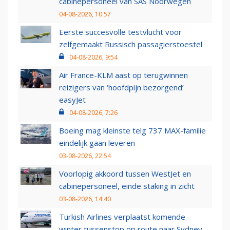
cabinepersoneel van SAS Noorwegen
04-08-2026, 10:57
Eerste succesvolle testvlucht voor
zelfgemaakt Russisch passagierstoestel
04-08-2026, 9:54
Air France-KLM aast op terugwinnen
reizigers van ‘hoofdpijn bezorgend’
easyJet
04-08-2026, 7:26
Boeing mag kleinste telg 737 MAX-familie
eindelijk gaan leveren
03-08-2026, 22:54
Voorlopig akkoord tussen WestJet en
cabinepersoneel, einde staking in zicht
03-08-2026, 14:40
Turkish Airlines verplaatst komende
winter tussenstop op route naar Sydney