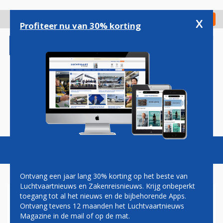
Overslaan
en
x
Digitaal Magazine
Registreer
Check in
naar
Profiteer nu van 30% korting
de
inhoud
gaan
Magazine
Podcasts
Vacatures
Toggl
naviga
Ontvang een jaar lang 30% korting op het beste van
Luchtvaartnieuws en Zakenreisnieuws. Krijg onbeperkt
toegang tot al het nieuws en de bijbehorende Apps.
ICAO: VACCINEER VLIEGEND
Ontvang tevens 12 maanden het Luchtvaartnieuws
PERSONEEL MET VOORRANG
Magazine in de mail of op de mat.