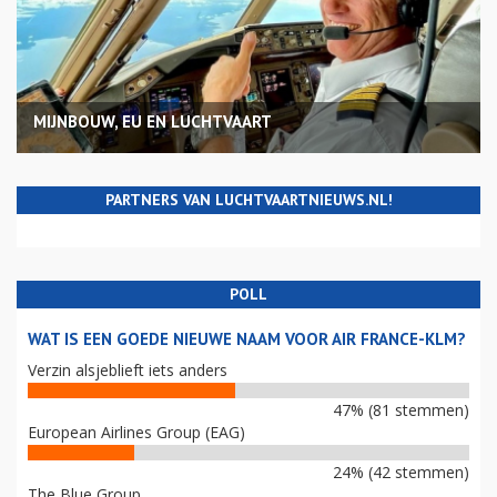
MIJNBOUW, EU EN LUCHTVAART
PARTNERS VAN LUCHTVAARTNIEUWS.NL!
POLL
WAT IS EEN GOEDE NIEUWE NAAM VOOR AIR FRANCE-KLM?
Verzin alsjeblieft iets anders
47% (81 stemmen)
European Airlines Group (EAG)
24% (42 stemmen)
The Blue Group