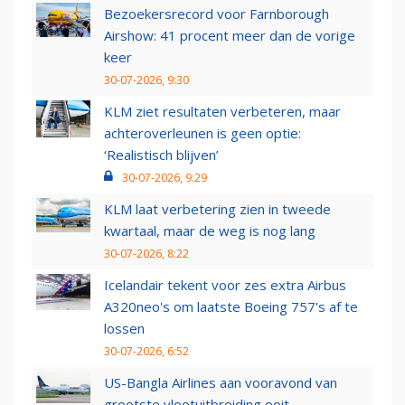
Bezoekersrecord voor Farnborough
Airshow: 41 procent meer dan de vorige
keer
30-07-2026, 9:30
KLM ziet resultaten verbeteren, maar
achteroverleunen is geen optie:
‘Realistisch blijven’
30-07-2026, 9:29
KLM laat verbetering zien in tweede
kwartaal, maar de weg is nog lang
30-07-2026, 8:22
Icelandair tekent voor zes extra Airbus
A320neo's om laatste Boeing 757's af te
lossen
30-07-2026, 6:52
US-Bangla Airlines aan vooravond van
grootste vlootuitbreiding ooit