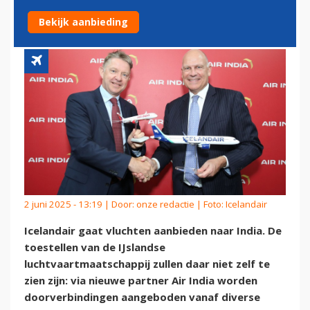
MARKT OP
Bekijk aanbieding
2 juni 2025 - 13:19 | Door:
onze redactie
| Foto: Icelandair
Icelandair gaat vluchten aanbieden naar India. De
toestellen van de IJslandse
luchtvaartmaatschappij zullen daar niet zelf te
zien zijn: via nieuwe partner Air India worden
doorverbindingen aangeboden vanaf diverse