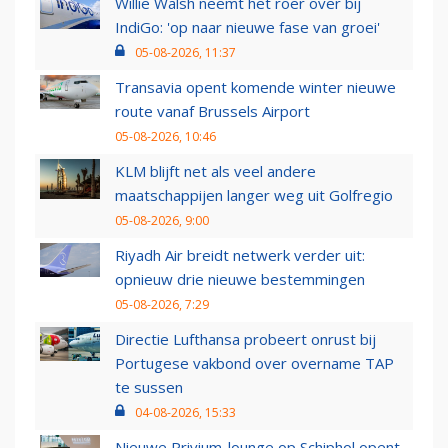
Willie Walsh neemt het roer over bij
IndiGo: 'op naar nieuwe fase van groei'
05-08-2026, 11:37
Transavia opent komende winter nieuwe
route vanaf Brussels Airport
05-08-2026, 10:46
KLM blijft net als veel andere
maatschappijen langer weg uit Golfregio
05-08-2026, 9:00
Riyadh Air breidt netwerk verder uit:
opnieuw drie nieuwe bestemmingen
05-08-2026, 7:29
Directie Lufthansa probeert onrust bij
Portugese vakbond over overname TAP
te sussen
04-08-2026, 15:33
Nieuwe Privium-lounge op Schiphol opent