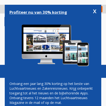
Overslaan
en
x
Digitaal Magazine
Registreer
Check in
naar
Profiteer nu van 30% korting
de
inhoud
gaan
Magazine
Podcasts
Vacatures
Toggl
naviga
Ontvang een jaar lang 30% korting op het beste van
Luchtvaartnieuws en Zakenreisnieuws. Krijg onbeperkt
toegang tot al het nieuws en de bijbehorende Apps.
ICELANDAIR GAAT VIA
Ontvang tevens 12 maanden het Luchtvaartnieuws
SCHIPHOL DE INDIASE
Magazine in de mail of op de mat.