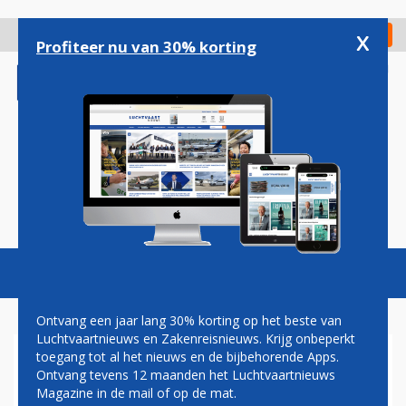
Overslaan
en
x
Digitaal Magazine
Registreer
Check in
naar
Profiteer nu van 30% korting
de
inhoud
gaan
Magazine
Podcasts
Vacatures
Toggl
naviga
Ontvang een jaar lang 30% korting op het beste van
Luchtvaartnieuws en Zakenreisnieuws. Krijg onbeperkt
toegang tot al het nieuws en de bijbehorende Apps.
IERSE WAAKHOND
Ontvang tevens 12 maanden het Luchtvaartnieuws
ONDERZOEKT
Magazine in de mail of op de mat.