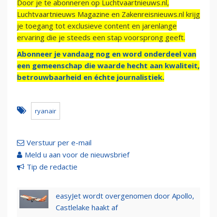
Door je te abonneren op Luchtvaartnieuws.nl,
Luchtvaartnieuws Magazine en Zakenreisnieuws.nl krijg
je toegang tot exclusieve content en jarenlange
ervaring die je steeds een stap voorsprong geeft.
Abonneer je vandaag nog en word onderdeel van
een gemeenschap die waarde hecht aan kwaliteit,
betrouwbaarheid en échte journalistiek.
ryanair
Verstuur per e-mail
Meld u aan voor de nieuwsbrief
Tip de redactie
easyJet wordt overgenomen door Apollo,
Castlelake haakt af