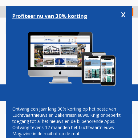
Overslaan
en
x
Digitaal Magazine
Registreer
Check in
naar
Profiteer nu van 30% korting
de
inhoud
gaan
Magazine
Podcasts
Vacatures
Toggl
naviga
Ontvang een jaar lang 30% korting op het beste van
Luchtvaartnieuws en Zakenreisnieuws. Krijg onbeperkt
toegang tot al het nieuws en de bijbehorende Apps.
ILT WAARSCHUWT VOOR
Ontvang tevens 12 maanden het Luchtvaartnieuws
VERVALLEN CLAIMS
Magazine in de mail of op de mat.