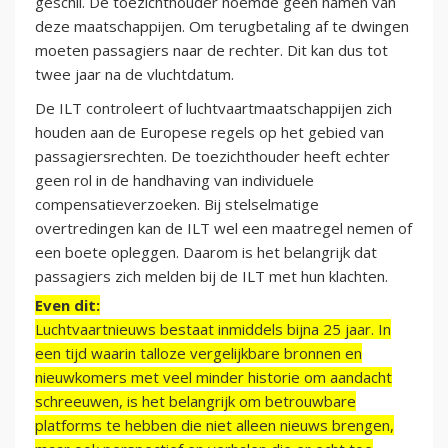
geschil. De toezichthouder noemde geen namen van
deze maatschappijen. Om terugbetaling af te dwingen
moeten passagiers naar de rechter. Dit kan dus tot
twee jaar na de vluchtdatum.
De ILT controleert of luchtvaartmaatschappijen zich
houden aan de Europese regels op het gebied van
passagiersrechten. De toezichthouder heeft echter
geen rol in de handhaving van individuele
compensatieverzoeken. Bij stelselmatige
overtredingen kan de ILT wel een maatregel nemen of
een boete opleggen. Daarom is het belangrijk dat
passagiers zich melden bij de ILT met hun klachten.
Even dit:
Luchtvaartnieuws bestaat inmiddels bijna 25 jaar. In
een tijd waarin talloze vergelijkbare bronnen en
nieuwkomers met veel minder historie om aandacht
schreeuwen, is het belangrijk om betrouwbare
platforms te hebben die niet alleen nieuws brengen,