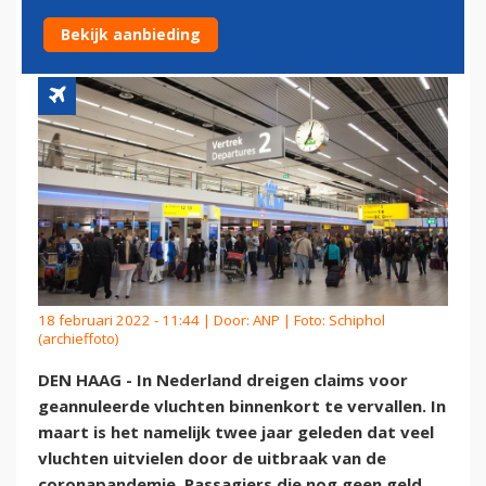
GEANNULEERDE VLUCHTEN
Bekijk aanbieding
18 februari 2022 - 11:44 | Door:
ANP
| Foto: Schiphol
(archieffoto)
DEN HAAG - In Nederland dreigen claims voor
geannuleerde vluchten binnenkort te vervallen. In
maart is het namelijk twee jaar geleden dat veel
vluchten uitvielen door de uitbraak van de
coronapandemie. Passagiers die nog geen geld