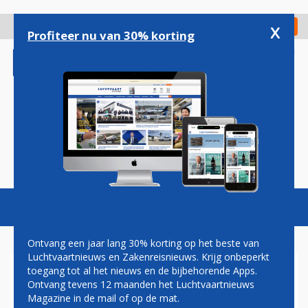
Overslaan
en
x
Digitaal Magazine
Registreer
Check in
naar
Profiteer nu van 30% korting
de
inhoud
gaan
Magazine
Podcasts
Vacatures
Toggl
naviga
Ontvang een jaar lang 30% korting op het beste van
Luchtvaartnieuws en Zakenreisnieuws. Krijg onbeperkt
toegang tot al het nieuws en de bijbehorende Apps.
IN BEELD: UNITED-TOESTEL
Ontvang tevens 12 maanden het Luchtvaartnieuws
RAAKT UIT BALANS
Magazine in de mail of op de mat.