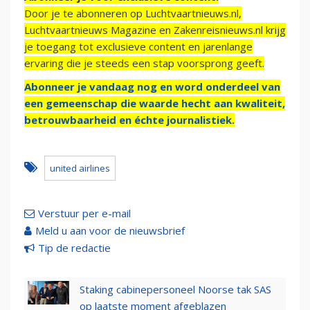
Door je te abonneren op Luchtvaartnieuws.nl,
Luchtvaartnieuws Magazine en Zakenreisnieuws.nl krijg
je toegang tot exclusieve content en jarenlange
ervaring die je steeds een stap voorsprong geeft.
Abonneer je vandaag nog en word onderdeel van
een gemeenschap die waarde hecht aan kwaliteit,
betrouwbaarheid en échte journalistiek.
united airlines
Verstuur per e-mail
Meld u aan voor de nieuwsbrief
Tip de redactie
Staking cabinepersoneel Noorse tak SAS
op laatste moment afgeblazen