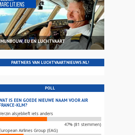
MIJNBOUW, EU EN LUCHTVAART
PARTNERS VAN LUCHTVAARTNIEUWS.NL!
POLL
WAT IS EEN GOEDE NIEUWE NAAM VOOR AIR
FRANCE-KLM?
Verzin alsjeblieft iets anders
47% (81 stemmen)
European Airlines Group (EAG)