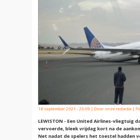
18 september 2021 - 20:09 | Door:
onze redactie
| Fo
LEWISTON - Een United Airlines-vliegtuig 
vervoerde, bleek vrijdag kort na de aankom
Net nadat de spelers het toestel hadden v