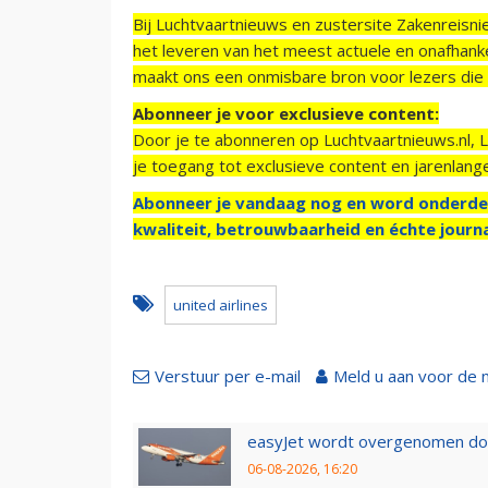
Bij Luchtvaartnieuws en zustersite Zakenreisn
het leveren van het meest actuele en onafhankel
maakt ons een onmisbare bron voor lezers die g
Abonneer je voor exclusieve content:
Door je te abonneren op Luchtvaartnieuws.nl, 
je toegang tot exclusieve content en jarenlang
Abonneer je vandaag nog en word onderde
kwaliteit, betrouwbaarheid en échte journa
united airlines
Verstuur per e-mail
Meld u aan voor de 
easyJet wordt overgenomen door
06-08-2026, 16:20