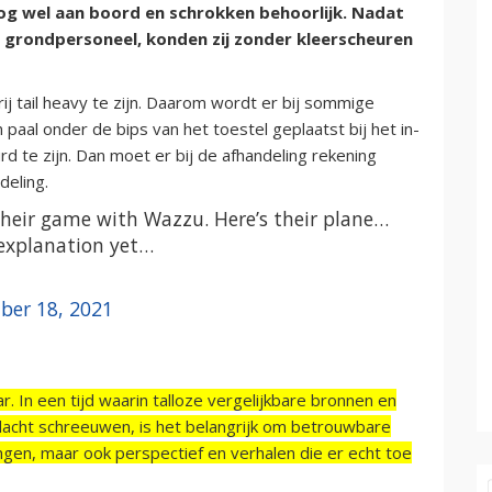
og wel aan boord en schrokken behoorlijk. Nadat
 grondpersoneel, konden zij zonder kleerscheuren
j tail heavy te zijn. Daarom wordt er bij sommige
paal onder de bips van het toestel geplaatst bij het in-
eurd te zijn. Dan moet er bij de afhandeling rekening
eling.
their game with Wazzu. Here’s their plane…
 explanation yet…
ber 18, 2021
r. In een tijd waarin talloze vergelijkbare bronnen en
acht schreeuwen, is het belangrijk om betrouwbare
ngen, maar ook perspectief en verhalen die er echt toe