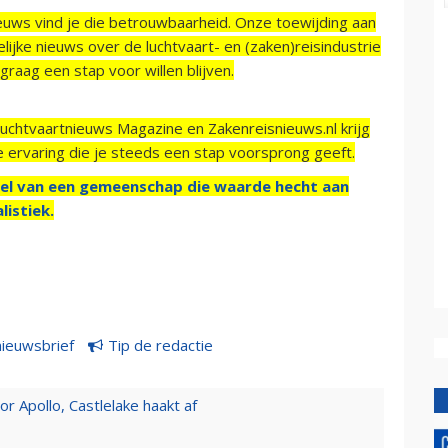
ieuws vind je die betrouwbaarheid. Onze toewijding aan
ijke nieuws over de luchtvaart- en (zaken)reisindustrie
raag een stap voor willen blijven.
Luchtvaartnieuws Magazine en Zakenreisnieuws.nl krijg
e ervaring die je steeds een stap voorsprong geeft.
el van een gemeenschap die waarde hecht aan
listiek.
nieuwsbrief
Tip de redactie
 Apollo, Castlelake haakt af