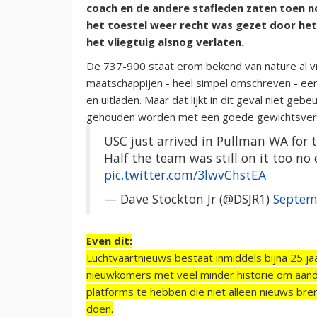
coach en de andere stafleden zaten toen n
het toestel weer recht was gezet door het
het vliegtuig alsnog verlaten.
De 737-900 staat erom bekend van nature al vri
maatschappijen - heel simpel omschreven - een 
en uitladen. Maar dat lijkt in dit geval niet geb
gehouden worden met een goede gewichtsverd
USC just arrived in Pullman WA for 
Half the team was still on it too no
pic.twitter.com/3lwvChstEA
— Dave Stockton Jr (@DSJR1)
Septem
Even dit:
Luchtvaartnieuws bestaat inmiddels bijna 25 jaa
nieuwkomers met veel minder historie om aand
platforms te hebben die niet alleen nieuws bre
doen.