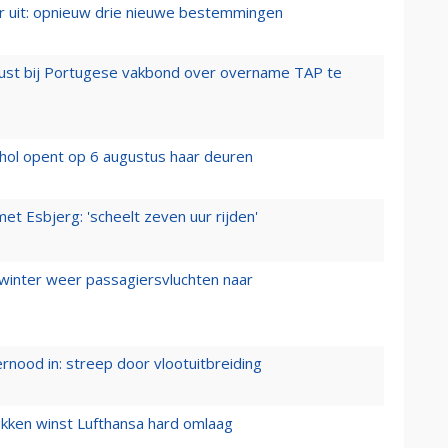
er uit: opnieuw drie nieuwe bestemmingen
rust bij Portugese vakbond over overname TAP te
hol opent op 6 augustus haar deuren
t Esbjerg: 'scheelt zeven uur rijden'
 winter weer passagiersvluchten naar
ernood in: streep door vlootuitbreiding
ukken winst Lufthansa hard omlaag