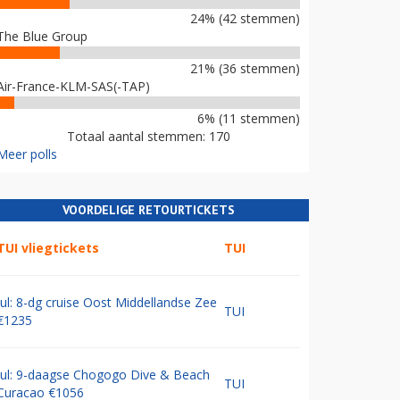
24% (42 stemmen)
The Blue Group
21% (36 stemmen)
Air-France-KLM-SAS(-TAP)
6% (11 stemmen)
Totaal aantal stemmen: 170
Meer polls
VOORDELIGE RETOURTICKETS
TUI vliegtickets
TUI
Jul: 8-dg cruise Oost Middellandse Zee
TUI
€1235
Jul: 9-daagse Chogogo Dive & Beach
TUI
Curacao €1056