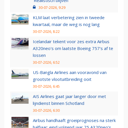
‘Realistisch blijven’
30-07-2026, 9:29
KLM laat verbetering zien in tweede
kwartaal, maar de weg is nog lang
30-07-2026, 8:22
Icelandair tekent voor zes extra Airbus
A320neo's om laatste Boeing 757's af te
lossen
30-07-2026, 6:52
US-Bangla Airlines aan vooravond van
grootste vlootuitbreiding ooit
30-07-2026, 6:45
AIS Airlines gaat jaar langer door met
lijndienst binnen Schotland
30-07-2026, 6:30
Airbus handhaaft groeiprognoses na sterk
halfjaar: eind volgend jaar 75 A320neo’s