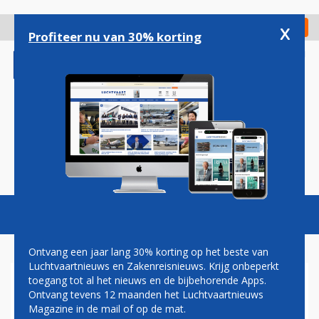
Overslaan
en
x
Digitaal Magazine
Registreer
Check in
naar
Profiteer nu van 30% korting
de
inhoud
gaan
Magazine
Podcasts
Vacatures
Toggl
naviga
Ontvang een jaar lang 30% korting op het beste van
Luchtvaartnieuws en Zakenreisnieuws. Krijg onbeperkt
toegang tot al het nieuws en de bijbehorende Apps.
THAI AIRWAYS NEEMT
Ontvang tevens 12 maanden het Luchtvaartnieuws
EERSTE AIRBUS A321NEO IN
Magazine in de mail of op de mat.