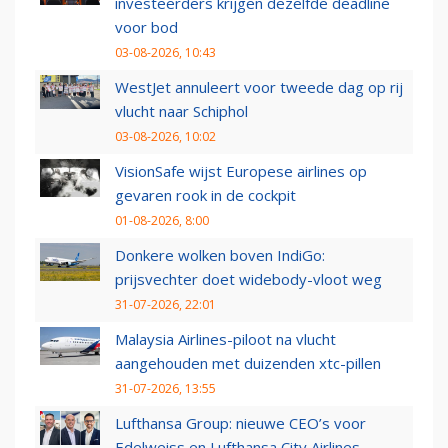
investeerders krijgen dezelfde deadline
voor bod
03-08-2026, 10:43
WestJet annuleert voor tweede dag op rij
vlucht naar Schiphol
03-08-2026, 10:02
VisionSafe wijst Europese airlines op
gevaren rook in de cockpit
01-08-2026, 8:00
Donkere wolken boven IndiGo:
prijsvechter doet widebody-vloot weg
31-07-2026, 22:01
Malaysia Airlines-piloot na vlucht
aangehouden met duizenden xtc-pillen
31-07-2026, 13:55
Lufthansa Group: nieuwe CEO’s voor
Edelweiss en Lufthansa City Airlines