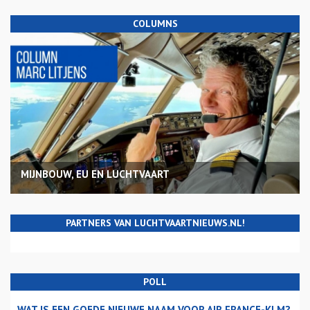
COLUMNS
MIJNBOUW, EU EN LUCHTVAART
PARTNERS VAN LUCHTVAARTNIEUWS.NL!
POLL
WAT IS EEN GOEDE NIEUWE NAAM VOOR AIR FRANCE-KLM?