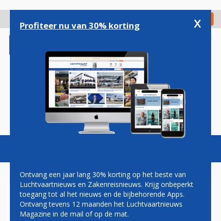
Overslaan
en
x
Digitaal Magazine
Registreer
Check in
naar
Profiteer nu van 30% korting
de
inhoud
gaan
Magazine
Podcasts
Vacatures
Toggl
naviga
Ontvang een jaar lang 30% korting op het beste van
Luchtvaartnieuws en Zakenreisnieuws. Krijg onbeperkt
toegang tot al het nieuws en de bijbehorende Apps.
INDIASE MAATSCHAPPIJEN
Ontvang tevens 12 maanden het Luchtvaartnieuws
WILLEN OM PAKISTAN HEEN
Magazine in de mail of op de mat.