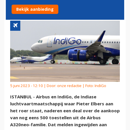
1000 VLIEGTUIGEN'
Bekijk aanbieding
5 juni 2023 - 12:10 | Door:
onze redactie
| Foto: IndiGo
ISTANBUL - Airbus en IndiGo, de Indiase
luchtvaartmaatschappij waar Pieter Elbers aan
het roer staat, naderen een deal over de aankoop
van nog eens 500 toestellen uit de Airbus
A320neo-familie. Dat melden ingewijden aan