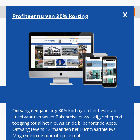
Overslaan
en
x
Digitaal Magazine
Registreer
Check in
naar
Profiteer nu van 30% korting
de
inhoud
gaan
Magazine
Podcasts
Vacatures
Toggl
naviga
Ontvang een jaar lang 30% korting op het beste van
Luchtvaartnieuws en Zakenreisnieuws. Krijg onbeperkt
toegang tot al het nieuws en de bijbehorende Apps.
'INDIGO VERDUBBELT
Ontvang tevens 12 maanden het Luchtvaartnieuws
AIRBUS-ORDER NAAR BIJNA
Magazine in de mail of op de mat.