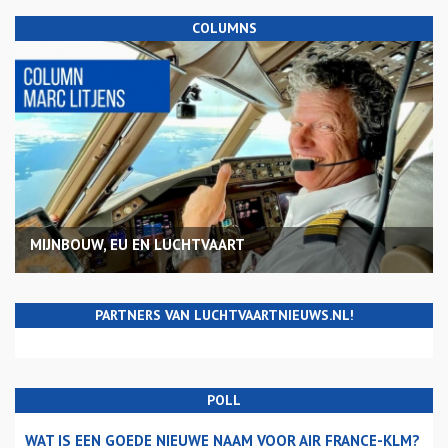
COLUMNS
MIJNBOUW, EU EN LUCHTVAART
PARTNERS VAN LUCHTVAARTNIEUWS.NL!
POLL
WAT IS EEN GOEDE NIEUWE NAAM VOOR AIR FRANCE-KLM?