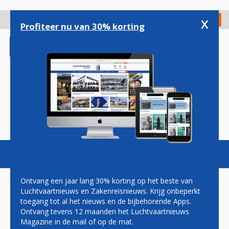
Overslaan
en
x
Digitaal Magazine
Registreer
Check in
naar
Profiteer nu van 30% korting
de
inhoud
gaan
Magazine
Podcasts
Vacatures
Toggl
naviga
Ontvang een jaar lang 30% korting op het beste van
Luchtvaartnieuws en Zakenreisnieuws. Krijg onbeperkt
toegang tot al het nieuws en de bijbehorende Apps.
INSELAIR MAANDAG
Ontvang tevens 12 maanden het Luchtvaartnieuws
DEFINITIEF WEER NAAR
Magazine in de mail of op de mat.