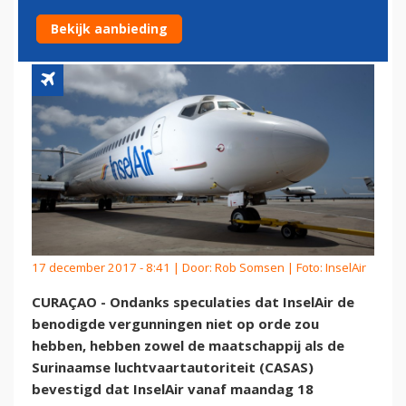
SURINAME
Bekijk aanbieding
17 december 2017 - 8:41 | Door:
Rob Somsen
| Foto: InselAir
CURAÇAO - Ondanks speculaties dat InselAir de
benodigde vergunningen niet op orde zou
hebben, hebben zowel de maatschappij als de
Surinaamse luchtvaartautoriteit (CASAS)
bevestigd dat InselAir vanaf maandag 18