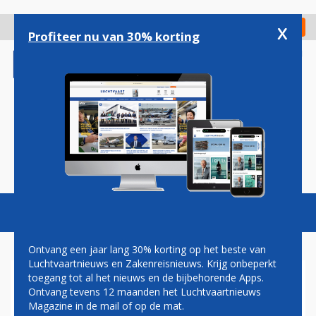
Overslaan
en
x
Digitaal Magazine
Registreer
Check in
naar
Profiteer nu van 30% korting
de
inhoud
gaan
Magazine
Podcasts
Vacatures
Toggl
naviga
Ontvang een jaar lang 30% korting op het beste van
Luchtvaartnieuws en Zakenreisnieuws. Krijg onbeperkt
toegang tot al het nieuws en de bijbehorende Apps.
INSELAIR
Ontvang tevens 12 maanden het Luchtvaartnieuws
Magazine in de mail of op de mat.