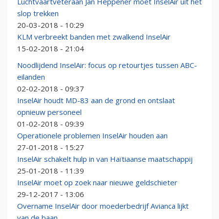
Luchtvaartveteraan Jan Heppener moet InselAir uit het
slop trekken
20-03-2018 - 10:29
KLM verbreekt banden met zwalkend InselAir
15-02-2018 - 21:04
Noodlijdend InselAir: focus op retourtjes tussen ABC-
eilanden
02-02-2018 - 09:37
InselAir houdt MD-83 aan de grond en ontslaat
opnieuw personeel
01-02-2018 - 09:39
Operationele problemen InselAir houden aan
27-01-2018 - 15:27
InselAir schakelt hulp in van Haïtiaanse maatschappij
25-01-2018 - 11:39
InselAir moet op zoek naar nieuwe geldschieter
29-12-2017 - 13:06
Overname InselAir door moederbedrijf Avianca lijkt
van de baan