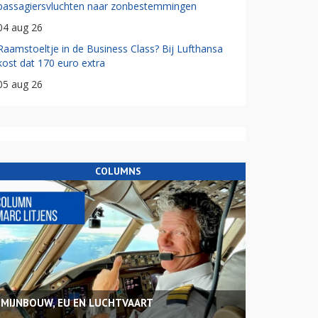
passagiersvluchten naar zonbestemmingen
04 aug 26
Raamstoeltje in de Business Class? Bij Lufthansa
kost dat 170 euro extra
05 aug 26
COLUMNS
MIJNBOUW, EU EN LUCHTVAART