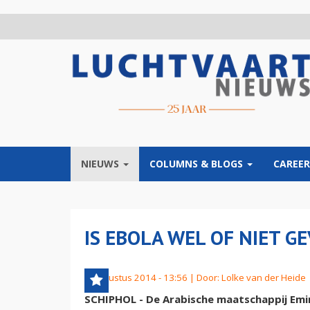
Overslaan
en
naar
de
inhoud
gaan
NIEUWS
COLUMNS & BLOGS
CAREER
IS EBOLA WEL OF NIET G
5 augustus 2014 - 13:56 | Door:
Lolke van der Heide
SCHIPHOL - De Arabische maatschappij Emi