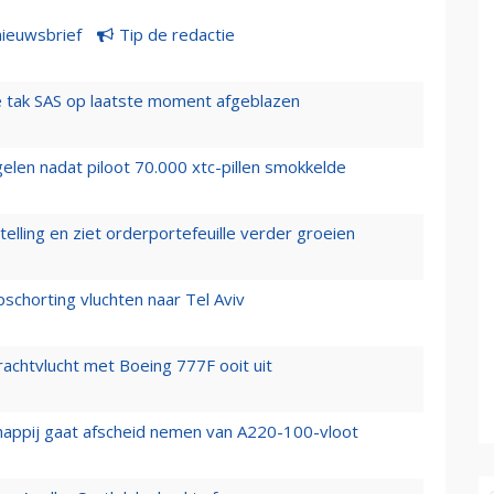
nieuwsbrief
Tip de redactie
 tak SAS op laatste moment afgeblazen
elen nadat piloot 70.000 xtc-pillen smokkelde
elling en ziet orderportefeuille verder groeien
chorting vluchten naar Tel Aviv
vrachtvlucht met Boeing 777F ooit uit
happij gaat afscheid nemen van A220-100-vloot