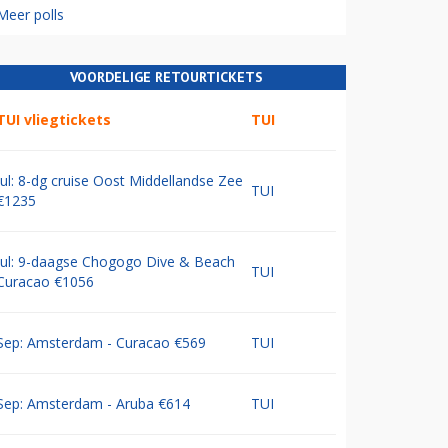
Meer polls
VOORDELIGE RETOURTICKETS
TUI vliegtickets
TUI
Jul: 8-dg cruise Oost Middellandse Zee
TUI
€1235
Jul: 9-daagse Chogogo Dive & Beach
TUI
Curacao €1056
Sep: Amsterdam - Curacao €569
TUI
Sep: Amsterdam - Aruba €614
TUI