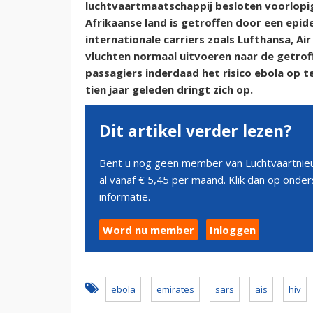
luchtvaartmaatschappij besloten voorlopig
Afrikaanse land is getroffen door een epid
internationale carriers zoals Lufthansa, Air 
vluchten normaal uitvoeren naar de getroffe
passagiers inderdaad het risico ebola op t
tien jaar geleden dringt zich op.
Dit artikel verder lezen?
Bent u nog geen member van Luchtvaartnieu
al vanaf € 5,45 per maand. Klik dan op ond
informatie.
Word nu member
Inloggen
ebola
emirates
sars
ais
hiv