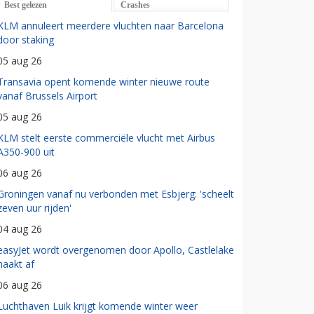
Best gelezen
Crashes
KLM annuleert meerdere vluchten naar Barcelona
door staking
05 aug 26
Transavia opent komende winter nieuwe route
vanaf Brussels Airport
05 aug 26
KLM stelt eerste commerciële vlucht met Airbus
A350-900 uit
06 aug 26
Groningen vanaf nu verbonden met Esbjerg: 'scheelt
zeven uur rijden'
04 aug 26
easyJet wordt overgenomen door Apollo, Castlelake
haakt af
06 aug 26
Luchthaven Luik krijgt komende winter weer