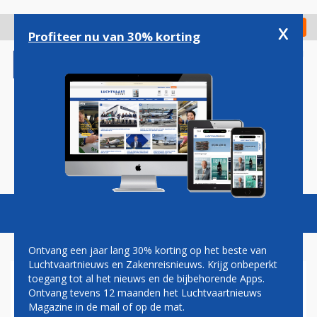
Overslaan
en
x
Digitaal Magazine
Registreer
Check in
naar
Profiteer nu van 30% korting
de
inhoud
gaan
Magazine
Podcasts
Vacatures
Toggl
naviga
Ontvang een jaar lang 30% korting op het beste van
Luchtvaartnieuws en Zakenreisnieuws. Krijg onbeperkt
toegang tot al het nieuws en de bijbehorende Apps.
EBOLA
Ontvang tevens 12 maanden het Luchtvaartnieuws
Magazine in de mail of op de mat.