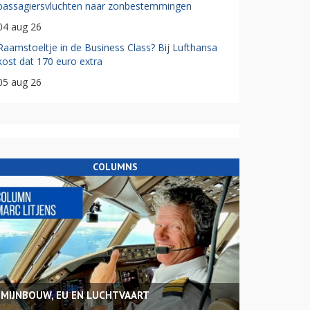
passagiersvluchten naar zonbestemmingen
04 aug 26
Raamstoeltje in de Business Class? Bij Lufthansa
kost dat 170 euro extra
05 aug 26
COLUMNS
MIJNBOUW, EU EN LUCHTVAART