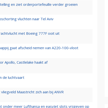
elling en ziet orderportefeuille verder groeien
chorting vluchten naar Tel Aviv
vrachtvlucht met Boeing 777F ooit uit
happij gaat afscheid nemen van A220-100-vloot
 Apollo, Castlelake haakt af
n de luchtvaart
t vliegveld Maastricht zich aan bij ANVR
t onder meer Lufthansa en easyJet slots vrijgeven op