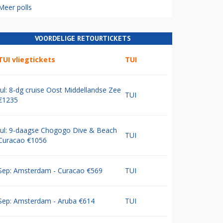
Meer polls
VOORDELIGE RETOURTICKETS
TUI vliegtickets
TUI
Jul: 8-dg cruise Oost Middellandse Zee
TUI
€1235
Jul: 9-daagse Chogogo Dive & Beach
TUI
Curacao €1056
Sep: Amsterdam - Curacao €569
TUI
Sep: Amsterdam - Aruba €614
TUI