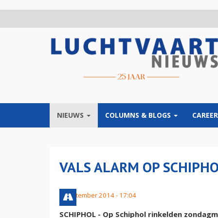
Overslaan
en
naar
de
inhoud
gaan
NIEUWS
COLUMNS & BLOGS
CAREER
VALS ALARM OP SCHIPH
7 september 2014 - 17:04
SCHIPHOL - Op Schiphol rinkelden zondagm