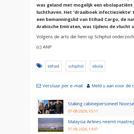
was geland met mogelijk een ebolapatiënt
luchthaven. Het 'draaiboek infectieziekte' 
een bemanningslid van Etihad Cargo, de na
Arabische Emiraten, was tijdens de vlucht
Volgens de arts die hem op Schiphol onderzocht
(c) ANP
etihad
schiphol
ebola
Verstuur per e-mail
Meld u aan voor de 
Staking cabinepersoneel Noorse
07-08-2026, 15:11
Malaysia Airlines neemt maatreg
07-08-2026, 14:07