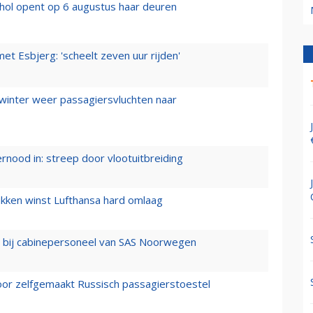
hol opent op 6 augustus haar deuren
t Esbjerg: 'scheelt zeven uur rijden'
 winter weer passagiersvluchten naar
ernood in: streep door vlootuitbreiding
ukken winst Lufthansa hard omlaag
 bij cabinepersoneel van SAS Noorwegen
voor zelfgemaakt Russisch passagierstoestel