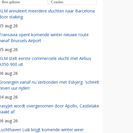
Best gelezen
Crashes
KLM annuleert meerdere vluchten naar Barcelona
door staking
05 aug 26
Transavia opent komende winter nieuwe route
vanaf Brussels Airport
05 aug 26
KLM stelt eerste commerciële vlucht met Airbus
A350-900 uit
06 aug 26
Groningen vanaf nu verbonden met Esbjerg: 'scheelt
zeven uur rijden'
04 aug 26
easyJet wordt overgenomen door Apollo, Castlelake
haakt af
06 aug 26
Luchthaven Luik krijgt komende winter weer