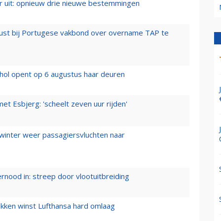
er uit: opnieuw drie nieuwe bestemmingen
rust bij Portugese vakbond over overname TAP te
hol opent op 6 augustus haar deuren
t Esbjerg: 'scheelt zeven uur rijden'
 winter weer passagiersvluchten naar
ernood in: streep door vlootuitbreiding
ukken winst Lufthansa hard omlaag