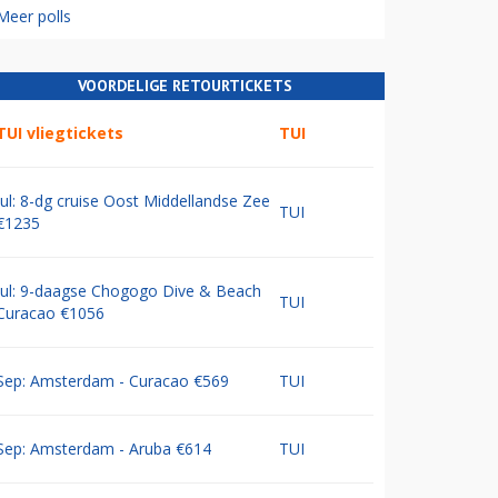
Meer polls
VOORDELIGE RETOURTICKETS
TUI vliegtickets
TUI
Jul: 8-dg cruise Oost Middellandse Zee
TUI
€1235
Jul: 9-daagse Chogogo Dive & Beach
TUI
Curacao €1056
Sep: Amsterdam - Curacao €569
TUI
Sep: Amsterdam - Aruba €614
TUI