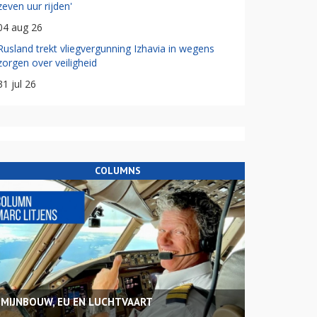
zeven uur rijden'
04 aug 26
Rusland trekt vliegvergunning Izhavia in wegens
zorgen over veiligheid
31 jul 26
COLUMNS
MIJNBOUW, EU EN LUCHTVAART