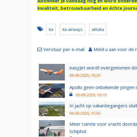
Abonneer je vandaag nog en word onderde
kwaliteit, betrouwbaarheid en échte journa
ita
ita airways
alitalia
Verstuur per e-mail
Meld u aan voor de 
easyJet wordt overgenomen door
06-08-2026, 16:20
Apollo geen onbekende jongen i
06-08-2026, 16:19
In jacht op vakantiegangers slui
06-08-2026, 15:56
Meer ruimte voor vracht doorda
Schiphol