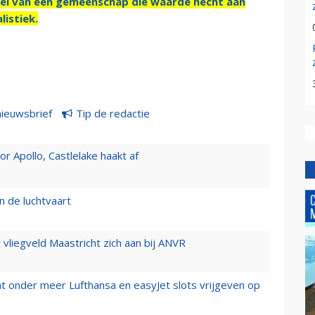
el van een gemeenschap die waarde hecht aan
listiek.
nieuwsbrief
Tip de redactie
 Apollo, Castlelake haakt af
n de luchtvaart
t vliegveld Maastricht zich aan bij ANVR
t onder meer Lufthansa en easyJet slots vrijgeven op