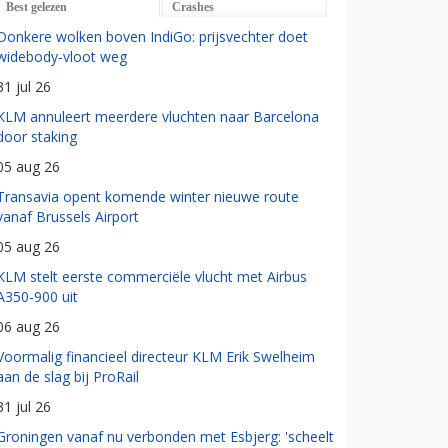
Best gelezen
Crashes
Donkere wolken boven IndiGo: prijsvechter doet
widebody-vloot weg
31 jul 26
KLM annuleert meerdere vluchten naar Barcelona
door staking
05 aug 26
Transavia opent komende winter nieuwe route
vanaf Brussels Airport
05 aug 26
KLM stelt eerste commerciële vlucht met Airbus
A350-900 uit
06 aug 26
Voormalig financieel directeur KLM Erik Swelheim
aan de slag bij ProRail
31 jul 26
Groningen vanaf nu verbonden met Esbjerg: 'scheelt