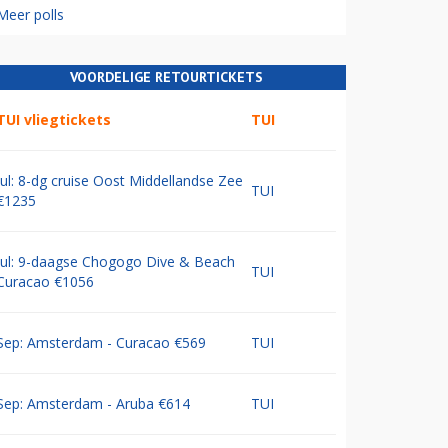
Meer polls
VOORDELIGE RETOURTICKETS
TUI vliegtickets
TUI
Jul: 8-dg cruise Oost Middellandse Zee
TUI
€1235
Jul: 9-daagse Chogogo Dive & Beach
TUI
Curacao €1056
Sep: Amsterdam - Curacao €569
TUI
Sep: Amsterdam - Aruba €614
TUI