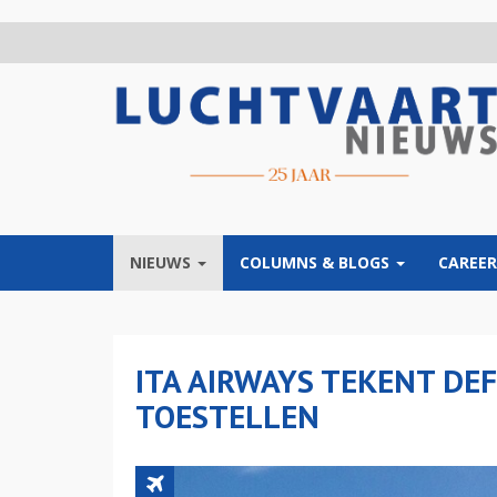
Overslaan
en
naar
de
inhoud
gaan
NIEUWS
COLUMNS & BLOGS
CAREER
ITA AIRWAYS TEKENT DEF
TOESTELLEN