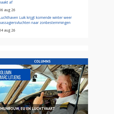
haakt af
06 aug 26
Luchthaven Luik krijgt komende winter weer
passagiersvluchten naar zonbestemmingen
04 aug 26
COLUMNS
MIJNBOUW, EU EN LUCHTVAART