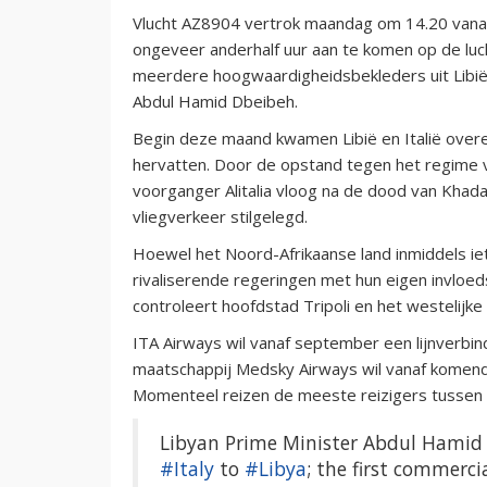
Vlucht AZ8904 vertrok maandag om 14.20 vanaf
ongeveer anderhalf uur aan te komen op de luc
meerdere hoogwaardigheidsbekleders uit Libië
Abdul Hamid Dbeibeh.
Begin deze maand kwamen Libië en Italië overe
hervatten. Door de opstand tegen het regime va
voorganger Alitalia vloog na de dood van Khada
vliegverkeer stilgelegd.
Hoewel het Noord-Afrikaanse land inmiddels iets 
rivaliserende regeringen met hun eigen invloe
controleert hoofdstad Tripoli en het westelijke 
ITA Airways wil vanaf september een lijnverbind
maatschappij Medsky Airways wil vanaf komend 
Momenteel reizen de meeste reizigers tussen Eu
Libyan Prime Minister Abdul Hami
#Italy
to
#Libya
; the first commerci