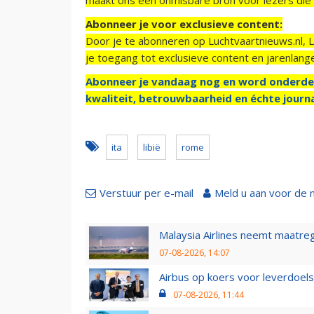
Abonneer je voor exclusieve content:
Door je te abonneren op Luchtvaartnieuws.nl, 
je toegang tot exclusieve content en jarenlang
Abonneer je vandaag nog en word onderde
kwaliteit, betrouwbaarheid en échte journa
ita
libië
rome
Verstuur per e-mail
Meld u aan voor de 
Malaysia Airlines neemt maatreg
07-08-2026, 14:07
Airbus op koers voor leverdoelst
07-08-2026, 11:44