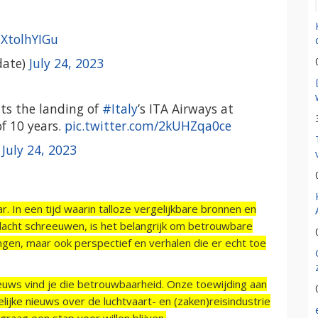
lXtolhYIGu
date)
July 24, 2023
s the landing of
#Italy
’s ITA Airways at
of 10 years.
pic.twitter.com/2kUHZqa0ce
)
July 24, 2023
r. In een tijd waarin talloze vergelijkbare bronnen en
acht schreeuwen, is het belangrijk om betrouwbare
ngen, maar ook perspectief en verhalen die er echt toe
ieuws vind je die betrouwbaarheid. Onze toewijding aan
ijke nieuws over de luchtvaart- en (zaken)reisindustrie
raag een stap voor willen blijven.