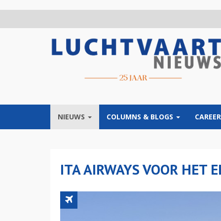
Overslaan
en
naar
de
inhoud
gaan
NIEUWS
COLUMNS & BLOGS
CAREER
ITA AIRWAYS VOOR HET E