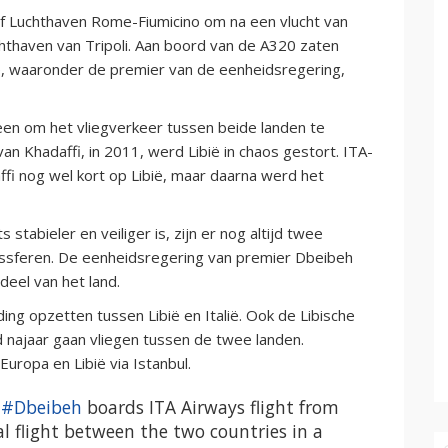
 Luchthaven Rome-Fiumicino om na een vlucht van
hthaven van Tripoli. Aan boord van de A320 zaten
, waaronder de premier van de eenheidsregering,
en om het vliegverkeer tussen beide landen te
n Khadaffi, in 2011, werd Libië in chaos gestort. ITA-
ffi nog wel kort op Libië, maar daarna werd het
stabieler en veiliger is, zijn er nog altijd twee
dssferen. De eenheidsregering van premier Dbeibeh
deel van het land.
ing opzetten tussen Libië en Italië. Ook de Libische
najaar gaan vliegen tussen de twee landen.
ropa en Libië via Istanbul.
d
#Dbeibeh
boards ITA Airways flight from
al flight between the two countries in a