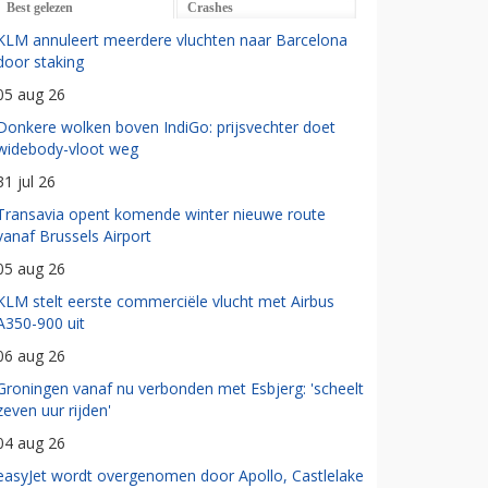
Best gelezen
Crashes
KLM annuleert meerdere vluchten naar Barcelona
door staking
05 aug 26
Donkere wolken boven IndiGo: prijsvechter doet
widebody-vloot weg
31 jul 26
Transavia opent komende winter nieuwe route
vanaf Brussels Airport
05 aug 26
KLM stelt eerste commerciële vlucht met Airbus
A350-900 uit
06 aug 26
Groningen vanaf nu verbonden met Esbjerg: 'scheelt
zeven uur rijden'
04 aug 26
easyJet wordt overgenomen door Apollo, Castlelake