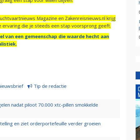
Luchtvaartnieuws Magazine en Zakenreisnieuws.nl krijg
e ervaring die je steeds een stap voorsprong geeft.
el van een gemeenschap die waarde hecht aan
listiek.
nieuwsbrief
Tip de redactie
elen nadat piloot 70.000 xtc-pillen smokkelde
elling en ziet orderportefeuille verder groeien