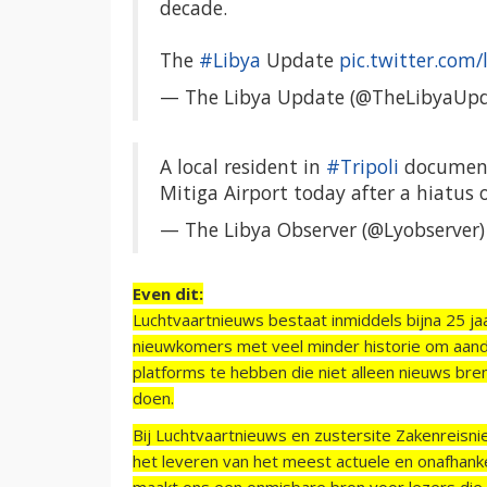
decade.
The
#Libya
Update
pic.twitter.com/
— The Libya Update (@TheLibyaUp
A local resident in
#Tripoli
document
Mitiga Airport today after a hiatus 
— The Libya Observer (@Lyobserver
Even dit:
Luchtvaartnieuws bestaat inmiddels bijna 25 jaa
nieuwkomers met veel minder historie om aand
platforms te hebben die niet alleen nieuws bre
doen.
Bij Luchtvaartnieuws en zustersite Zakenreisn
het leveren van het meest actuele en onafhankel
maakt ons een onmisbare bron voor lezers die g