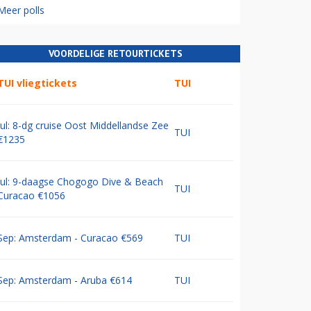
Meer polls
VOORDELIGE RETOURTICKETS
TUI vliegtickets
TUI
Jul: 8-dg cruise Oost Middellandse Zee
TUI
€1235
Jul: 9-daagse Chogogo Dive & Beach
TUI
Curacao €1056
Sep: Amsterdam - Curacao €569
TUI
Sep: Amsterdam - Aruba €614
TUI