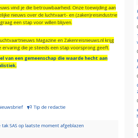
ieuws vind je die betrouwbaarheid. Onze toewijding aan
ijke nieuws over de luchtvaart- en (zaken)reisindustrie
raag een stap voor willen blijven.
Luchtvaartnieuws Magazine en Zakenreisnieuws.nl krijg
e ervaring die je steeds een stap voorsprong geeft.
el van een gemeenschap die waarde hecht aan
listiek.
nieuwsbrief
Tip de redactie
 tak SAS op laatste moment afgeblazen