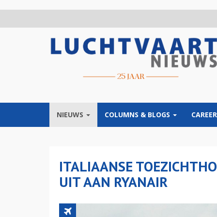
Overslaan
en
naar
de
inhoud
gaan
NIEUWS
COLUMNS & BLOGS
CAREER
ITALIAANSE TOEZICHTHO
UIT AAN RYANAIR