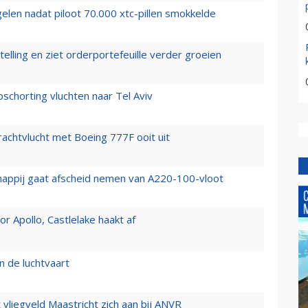
elen nadat piloot 70.000 xtc-pillen smokkelde
elling en ziet orderportefeuille verder groeien
chorting vluchten naar Tel Aviv
vrachtvlucht met Boeing 777F ooit uit
happij gaat afscheid nemen van A220-100-vloot
 Apollo, Castlelake haakt af
n de luchtvaart
t vliegveld Maastricht zich aan bij ANVR