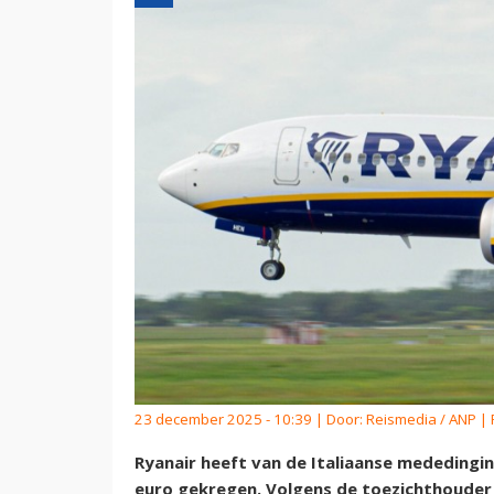
23 december 2025 - 10:39 | Door:
Reismedia / ANP
| 
Ryanair heeft van de Italiaanse mededingi
euro gekregen. Volgens de toezichthouder 