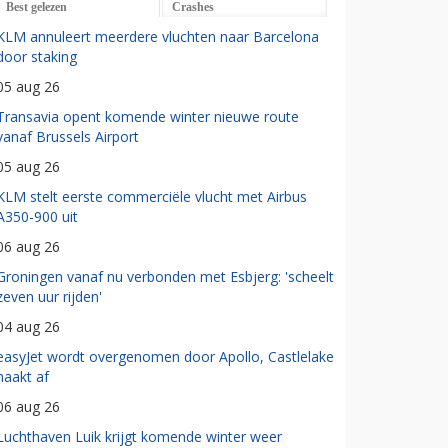
Best gelezen
Crashes
KLM annuleert meerdere vluchten naar Barcelona
door staking
05 aug 26
Transavia opent komende winter nieuwe route
vanaf Brussels Airport
05 aug 26
KLM stelt eerste commerciële vlucht met Airbus
A350-900 uit
06 aug 26
Groningen vanaf nu verbonden met Esbjerg: 'scheelt
zeven uur rijden'
04 aug 26
easyJet wordt overgenomen door Apollo, Castlelake
haakt af
06 aug 26
Luchthaven Luik krijgt komende winter weer