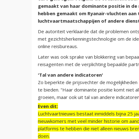
gemaakt van haar dominante positie in de r
hebben gemaakt om Ryanair-vluchten aan t
luchtvaartmaatschappijen of andere diens
De autoriteit verklaarde dat de problemen ont
met gezichtsherkenningstechnologie om de identi
online reisbureaus.
Later was ook sprake van blokkering van bepa
reisagenten met de verplichting bepaalde par
'Tal van andere indicatoren'
Zo beperkte de prijsvechter de mogelijkheden
te bieden. "Haar dominante positie komt niet all
groeien, maar ook uit tal van andere indicatore
Even dit:
Luchtvaartnieuws bestaat inmiddels bijna 25 jaa
nieuwkomers met veel minder historie om aand
platforms te hebben die niet alleen nieuws bre
doen.