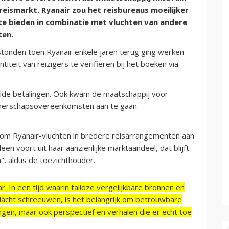
eismarkt. Ryanair zou het reisbureaus moeilijker
e bieden in combinatie met vluchten van andere
ten.
stonden toen Ryanair enkele jaren terug ging werken
teit van reizigers te verifiëren bij het boeken via
alde betalingen. Ook kwam de maatschappij voor
tnerschapsovereenkomsten aan te gaan.
 om Ryanair-vluchten in bredere reisarrangementen aan
een voort uit haar aanzienlijke marktaandeel, dat blijft
n", aldus de toezichthouder.
r. In een tijd waarin talloze vergelijkbare bronnen en
acht schreeuwen, is het belangrijk om betrouwbare
ngen, maar ook perspectief en verhalen die er echt toe