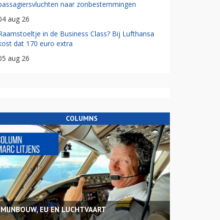
passagiersvluchten naar zonbestemmingen
04 aug 26
Raamstoeltje in de Business Class? Bij Lufthansa
kost dat 170 euro extra
05 aug 26
COLUMNS
MIJNBOUW, EU EN LUCHTVAART