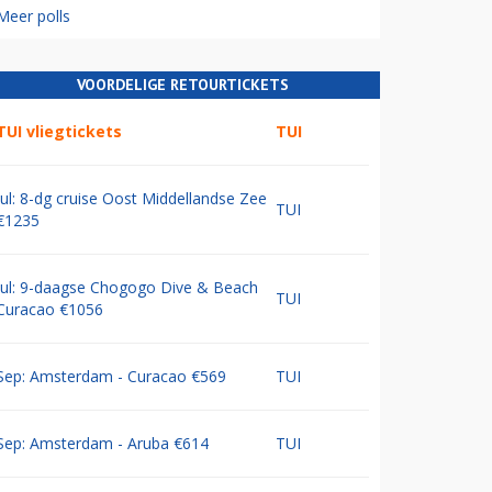
Meer polls
VOORDELIGE RETOURTICKETS
TUI vliegtickets
TUI
Jul: 8-dg cruise Oost Middellandse Zee
TUI
€1235
Jul: 9-daagse Chogogo Dive & Beach
TUI
Curacao €1056
Sep: Amsterdam - Curacao €569
TUI
Sep: Amsterdam - Aruba €614
TUI