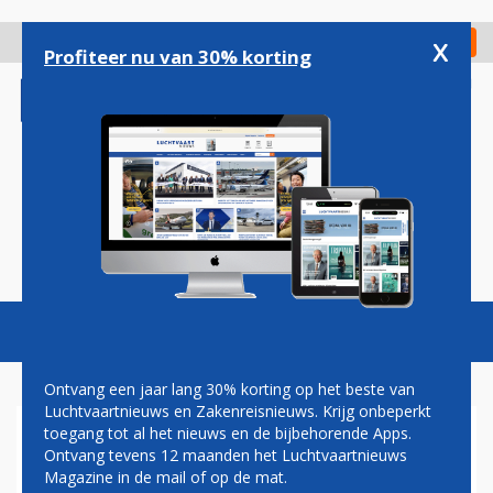
Overslaan
en
x
Digitaal Magazine
Registreer
Check in
naar
Profiteer nu van 30% korting
de
inhoud
gaan
Magazine
Podcasts
Vacatures
Toggl
naviga
Ontvang een jaar lang 30% korting op het beste van
Luchtvaartnieuws en Zakenreisnieuws. Krijg onbeperkt
toegang tot al het nieuws en de bijbehorende Apps.
ITALIE
Ontvang tevens 12 maanden het Luchtvaartnieuws
Magazine in de mail of op de mat.