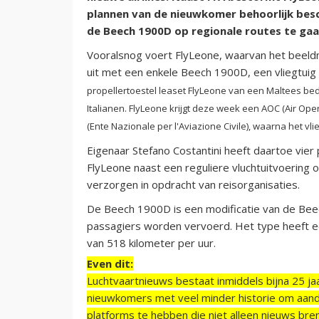
plannen van de nieuwkomer behoorlijk besc
de Beech 1900D op regionale routes te gaa
Vooralsnog voert FlyLeone, waarvan het beeldmer
uit met een enkele Beech 1900D, een vliegtuig 
propellertoestel leaset FlyLeone van een Maltees be
Italianen. FlyLeone krijgt deze week een AOC (Air Opera
(Ente Nazionale per l'Aviazione Civile), waarna het vl
Eigenaar Stefano Costantini heeft daartoe vier 
FlyLeone naast een reguliere vluchtuitvoering o
verzorgen in opdracht van reisorganisaties.
De Beech 1900D is een modificatie van de Bee
passagiers worden vervoerd. Het type heeft een
van 518 kilometer per uur.
Even dit:
Luchtvaartnieuws bestaat inmiddels bijna 25 jaa
nieuwkomers met veel minder historie om aand
platforms te hebben die niet alleen nieuws bre