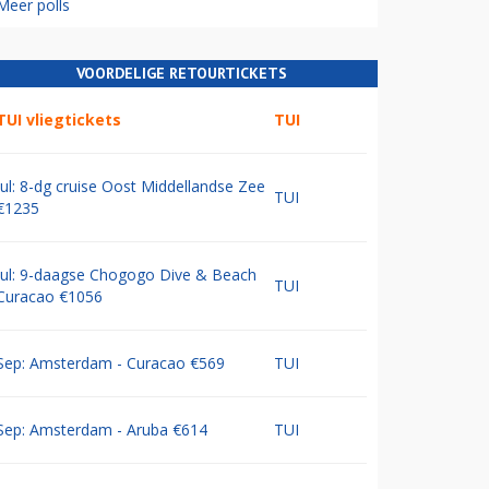
Meer polls
VOORDELIGE RETOURTICKETS
TUI vliegtickets
TUI
Jul: 8-dg cruise Oost Middellandse Zee
TUI
€1235
Jul: 9-daagse Chogogo Dive & Beach
TUI
Curacao €1056
Sep: Amsterdam - Curacao €569
TUI
Sep: Amsterdam - Aruba €614
TUI