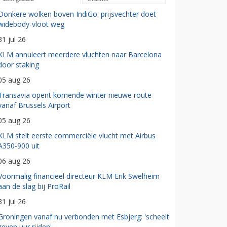
Donkere wolken boven IndiGo: prijsvechter doet
widebody-vloot weg
31 jul 26
KLM annuleert meerdere vluchten naar Barcelona
door staking
05 aug 26
Transavia opent komende winter nieuwe route
vanaf Brussels Airport
05 aug 26
KLM stelt eerste commerciële vlucht met Airbus
A350-900 uit
06 aug 26
Voormalig financieel directeur KLM Erik Swelheim
aan de slag bij ProRail
31 jul 26
Groningen vanaf nu verbonden met Esbjerg: 'scheelt
zeven uur rijden'