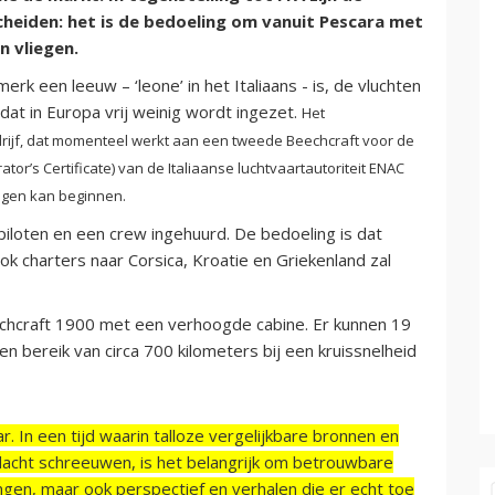
heiden: het is de bedoeling om vanuit Pescara met
n vliegen.
k een leeuw – ‘leone’ in het Italiaans - is, de vluchten
dat in Europa vrij weinig wordt ingezet.
Het
drijf, dat momenteel werkt aan een tweede Beechcraft voor de
tor’s Certificate) van de Italiaanse luchtvaartautoriteit ENAC
iegen kan beginnen.
piloten en een crew ingehuurd. De bedoeling is dat
ok charters naar Corsica, Kroatie en Griekenland zal
chcraft 1900 met een verhoogde cabine. Er kunnen 19
 bereik van circa 700 kilometers bij een kruissnelheid
r. In een tijd waarin talloze vergelijkbare bronnen en
acht schreeuwen, is het belangrijk om betrouwbare
ngen, maar ook perspectief en verhalen die er echt toe