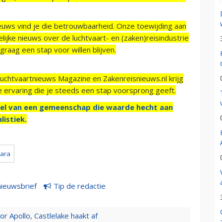
ieuws vind je die betrouwbaarheid. Onze toewijding aan
ijke nieuws over de luchtvaart- en (zaken)reisindustrie
raag een stap voor willen blijven.
Luchtvaartnieuws Magazine en Zakenreisnieuws.nl krijg
e ervaring die je steeds een stap voorsprong geeft.
el van een gemeenschap die waarde hecht aan
listiek.
ara
nieuwsbrief
Tip de redactie
 Apollo, Castlelake haakt af