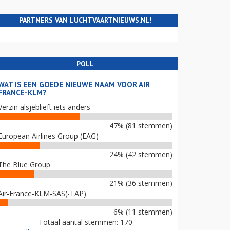
PARTNERS VAN LUCHTVAARTNIEUWS.NL!
POLL
WAT IS EEN GOEDE NIEUWE NAAM VOOR AIR
FRANCE-KLM?
Verzin alsjeblieft iets anders
47% (81 stemmen)
European Airlines Group (EAG)
24% (42 stemmen)
The Blue Group
21% (36 stemmen)
Air-France-KLM-SAS(-TAP)
6% (11 stemmen)
Totaal aantal stemmen: 170