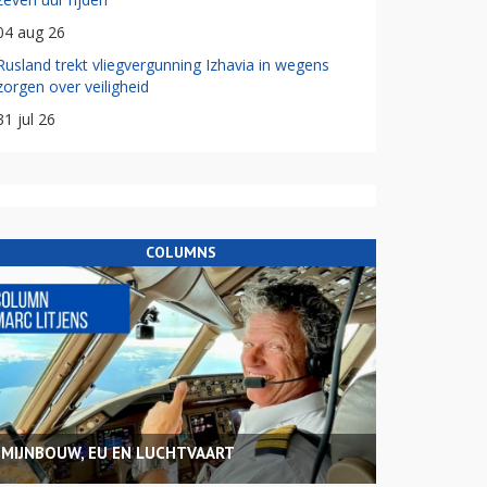
04 aug 26
Rusland trekt vliegvergunning Izhavia in wegens
zorgen over veiligheid
31 jul 26
COLUMNS
MIJNBOUW, EU EN LUCHTVAART